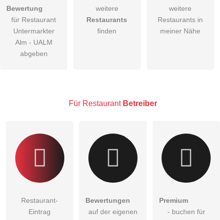
Bewertung
weitere
weitere
für Restaurant
Restaurants
Restaurants in
Die
Datenschutzerklärung
habe ich zur Kenntnis genommen.
Untermarkter
finden
meiner Nähe
öffentliche Frage stellen
Alm - UALM
Abbrechen
abgeben
Hinweis:
Bitte beachten Sie, öffentliche Fragen sind
für alle
Besucher sichtbar
.
Klicken Sie hier um eine
individuelle Frage
an den
Restaurant-Eintrag zu stellen
.
Für Restaurant
Betreiber
Restaurant-
Bewertungen
Premium
Eintrag
auf der eigenen
- buchen für