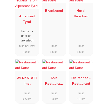
Brucknerei
Hotel
Alpenrast
Hirschen
Tyrol
herzlich -
gastlich -
tirolerisch
Mils bei Imst
Imst
Imst
4.0 km
3.6 km
3.6 km
WERKSTATT
Asia
Die Mensa -
Imst
Restaurant
Restaurant
Qing
Imst
Imst
Imst
4.5 km
3.3 km
5.1 km