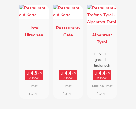
Hotel
Restaurant-
Hirschen
Cafe
Alpenrast
Glenthof
Tyrol
herzlich -
gastlich -
tirolerisch
3 Bew.
2 Bew.
5 Bew.
Imst
Imst
Mils bei Imst
3.6 km
4.3 km
4.0 km