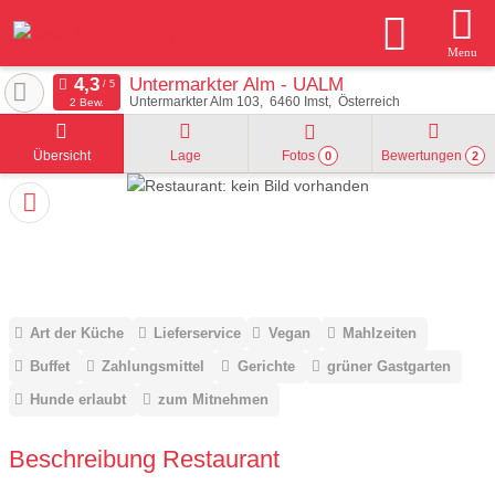
Menu
Untermarkter Alm - UALM
Untermarkter Alm 103
6460
Imst
Österreich
2 Bew.
Übersicht
Lage
Fotos
Bewertungen
0
2
Art der Küche
Lieferservice
Vegan
Mahlzeiten
Buffet
Zahlungsmittel
Gerichte
grüner Gastgarten
Hunde erlaubt
zum Mitnehmen
Beschreibung Restaurant