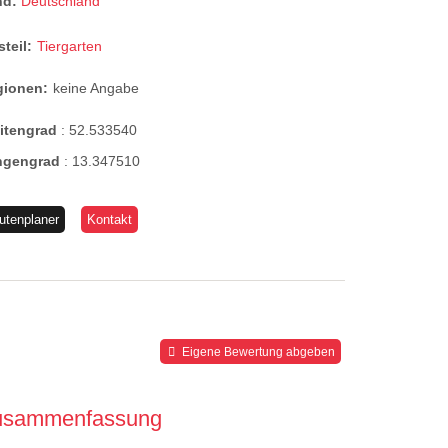
nd:
Deutschland
steil:
Tiergarten
gionen:
keine Angabe
eitengrad
:
52.533540
ngengrad
:
13.347510
utenplaner
Kontakt
Eigene Bewertung abgeben
usammenfassung