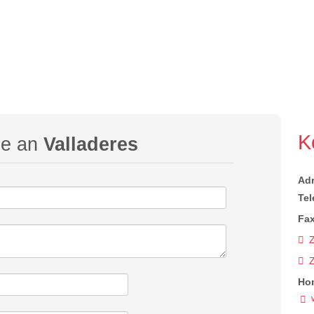
K
ge an
Valladeres
Ad
Tel
Fax
Z
Ho