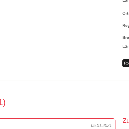
La
Ort
Re
Br
Lä
Ro
1
Z
05.01.2021