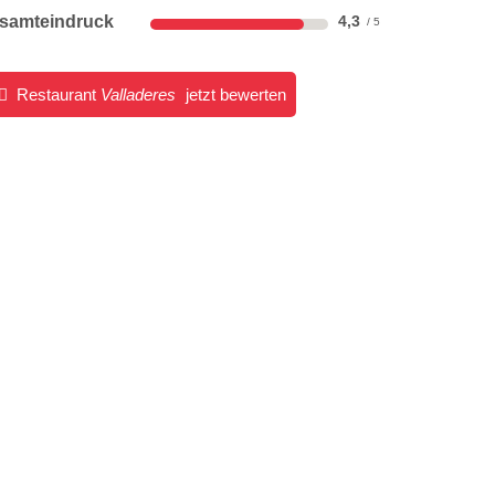
samteindruck
4,3
Restaurant
Valladeres
jetzt bewerten