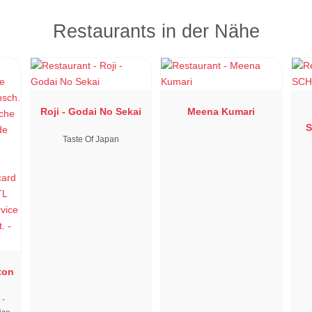
Restaurants in der Nähe
Roji - Godai No Sekai
Meena Kumari
Taste Of Japan
ton
 -