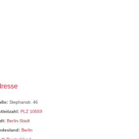
dresse
raße:
Stephanstr. 46
tleitzahl:
PLZ 10559
dt:
Berlin-Stadt
ndesland:
Berlin