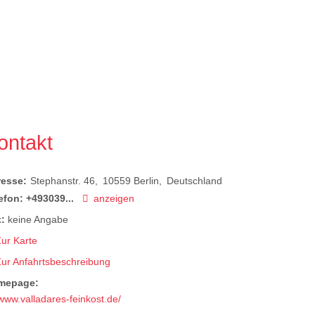
ontakt
resse:
Stephanstr. 46
10559
Berlin
Deutschland
efon:
+493039...
anzeigen
:
keine Angabe
ur Karte
Zur Anfahrtsbeschreibung
mepage:
www.valladares-feinkost.de/