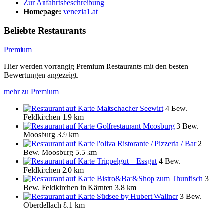
Zur Anfahrtsbeschreibung
Homepage:
venezia1.at
Beliebte Restaurants
Premium
Hier werden vorrangig Premium Restaurants mit den besten
Bewertungen angezeigt.
mehr zu Premium
Maltschacher Seewirt
4 Bew.
Feldkirchen
1.9 km
Golfrestaurant Moosburg
3 Bew.
Moosburg
3.9 km
l'oliva Ristorante / Pizzeria / Bar
2
Bew.
Moosburg
5.5 km
Trippelgut – Essgut
4 Bew.
Feldkirchen
2.0 km
Bistro&Bar&Shop zum Thunfisch
3
Bew.
Feldkirchen in Kärnten
3.8 km
Südsee by Hubert Wallner
3 Bew.
Oberdellach
8.1 km