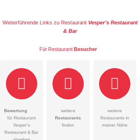
Name
Weiterführende Links zu Restaurant
Vesper's Restaurant
& Bar
E-Mail-Adresse (wird nicht veröffentlicht)
Für Restaurant
Besucher
Hiermit akzeptiere ich die
AGB
.
Bewertung
weitere
weitere
für Restaurant
Restaurants
Restaurants in
Die
Datenschutzerklärung
habe ich zur Kenntnis genommen.
Vesper's
finden
meiner Nähe
öffentliche Frage stellen
Restaurant & Bar
Abbrechen
abgeben