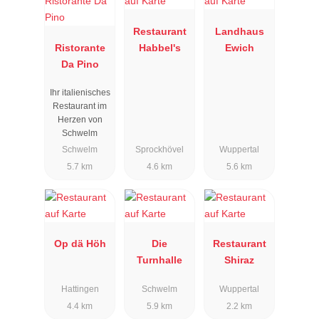
Restaurant
Landhaus
Ristorante
Habbel's
Ewich
Da Pino
Ihr italienisches
Restaurant im
Herzen von
Schwelm
Schwelm
Sprockhövel
Wuppertal
5.7 km
4.6 km
5.6 km
Op dä Höh
Die
Restaurant
Turnhalle
Shiraz
Hattingen
Schwelm
Wuppertal
4.4 km
5.9 km
2.2 km