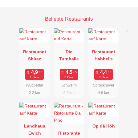
Beliebte Restaurants
Restaurant
Die
Restaurant
Shiraz
Turnhalle
Habbel's
1 Bew.
2 Bew.
3 Bew.
Wuppertal
Schwelm
Sprockhövel
2.2 km
5.9 km
4.6 km
Landhaus
Op dä Höh
Ewich
Ristorante