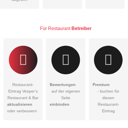
Hinweis:
Bitte beachten Sie, öffentliche Fragen sind
für alle
Besucher sichtbar
.
Klicken Sie hier um eine
individuelle Frage
an den
Restaurant-Eintrag zu stellen
.
Für Restaurant
Betreiber
Restaurant-
Bewertungen
Premium
Eintrag Vesper's
auf der eigenen
- buchen für
Restaurant & Bar
Seite
diesen
aktualisieren
einbinden
Restaurant-
oder verbessern
Eintrag