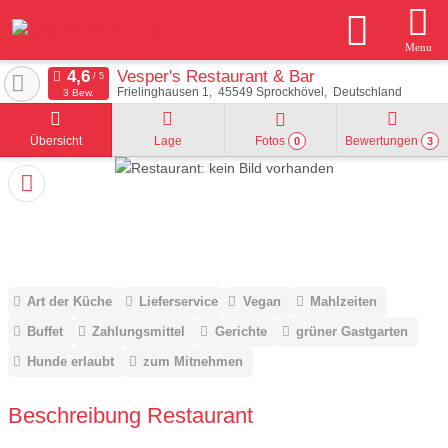
Menu
Vesper's Restaurant & Bar
Frielinghausen 1
45549
Sprockhövel
Deutschland
3 Bew.
Übersicht
Lage
Fotos
Bewertungen
0
3
Art der Küche
Lieferservice
Vegan
Mahlzeiten
Buffet
Zahlungsmittel
Gerichte
grüner Gastgarten
Hunde erlaubt
zum Mitnehmen
Beschreibung Restaurant