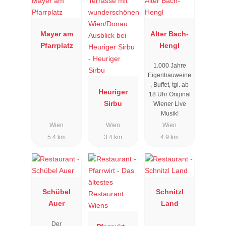
Mayer am
Alter Bach-
Pfarrplatz
Hengl
1.000 Jahre
Eigenbauweine
, Buffet, tgl. ab
Heuriger
18 Uhr Original
Sirbu
Wiener Live
Musik!
Wien
Wien
Wien
5.4 km
3.4 km
4.9 km
Schübel
Schnitzl
Auer
Land
Der