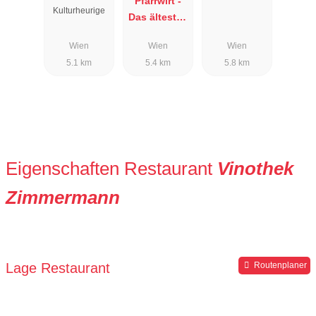
Pfarrwirt -
Kulturheurige
Das ältestes
Restaurant
Wien
Wien
Wien
Wiens
5.1 km
5.4 km
5.8 km
Eigenschaften Restaurant
Vinothek
Zimmermann
Lage Restaurant
Routenplaner