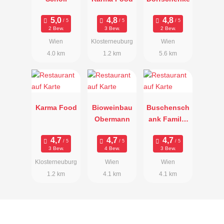
2 Bew.
3 Bew.
2 Bew.
Wien
Klosterneuburg
Wien
4.0 km
1.2 km
5.6 km
Karma Food
Bioweinbau
Buschensch
Obermann
ank Familie
Strauch
3 Bew.
4 Bew.
3 Bew.
Klosterneuburg
Wien
Wien
1.2 km
4.1 km
4.1 km