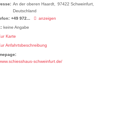
resse:
An der oberen Haardt
97422
Schweinfurt
Deutschland
efon:
+49 972...
anzeigen
:
keine Angabe
ur Karte
Zur Anfahrtsbeschreibung
mepage:
www.schiesshaus-schweinfurt.de/