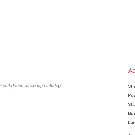
A
Anfahrtsbeschreibung hinterlegt.
St
Pos
Sta
Bu
La