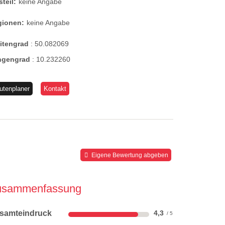
steil:
keine Angabe
gionen:
keine Angabe
eitengrad
:
50.082069
ngengrad
:
10.232260
utenplaner
Kontakt
Eigene Bewertung abgeben
usammenfassung
samteindruck
4,3