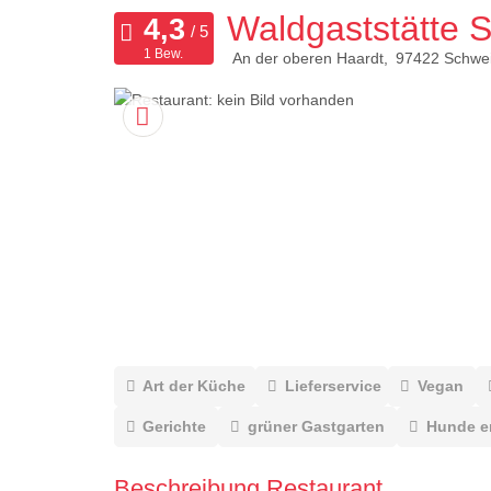
Waldgaststätte 
1 Bew.
An der oberen Haardt
97422
Schwei
Art der Küche
Lieferservice
Vegan
Gerichte
grüner Gastgarten
Hunde e
Beschreibung Restaurant