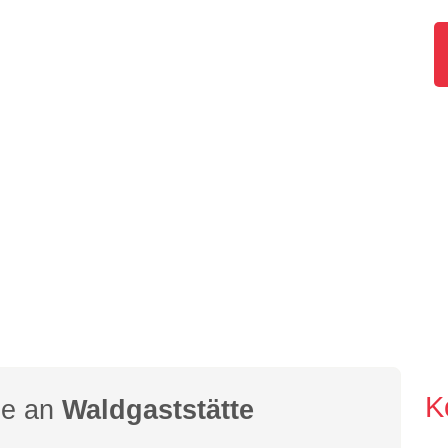
K
ge an
Waldgaststätte