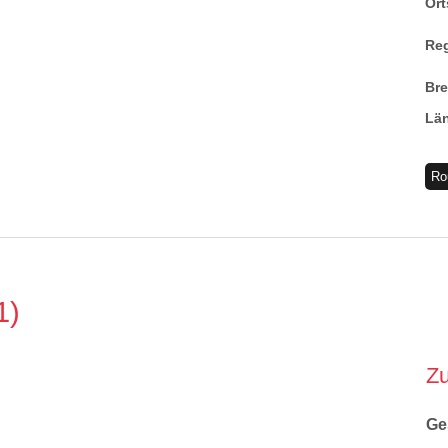
Ort
Re
Br
Lä
Ro
1
Z
Ge