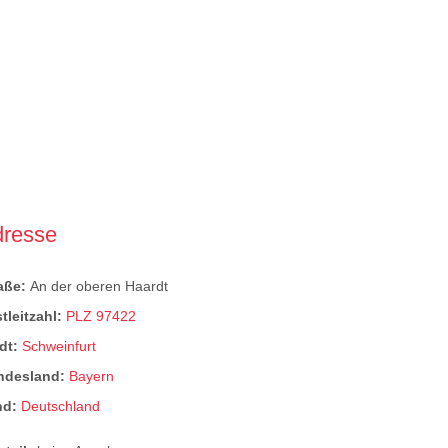
dresse
raße:
An der oberen Haardt
tleitzahl:
PLZ 97422
dt:
Schweinfurt
ndesland:
Bayern
nd:
Deutschland