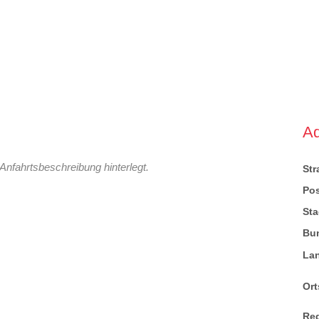
A
Anfahrtsbeschreibung hinterlegt.
St
Pos
Sta
Bu
La
Ort
Re