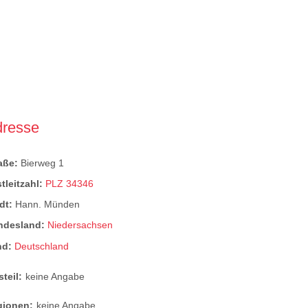
dresse
raße:
Bierweg 1
tleitzahl:
PLZ 34346
dt:
Hann. Münden
ndesland:
Niedersachsen
nd:
Deutschland
steil:
keine Angabe
gionen:
keine Angabe