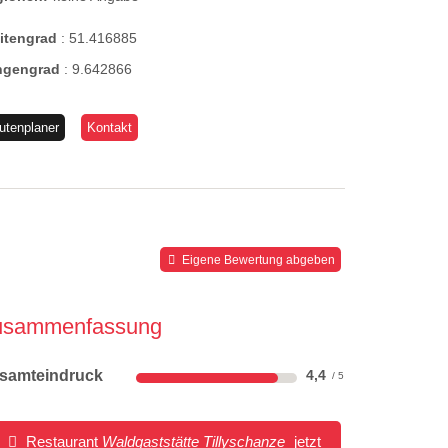
eitengrad
:
51.416885
ngengrad
:
9.642866
utenplaner
Kontakt
Eigene Bewertung abgeben
usammenfassung
samteindruck
4,4
Restaurant
Waldgaststätte Tillyschanze
jetzt