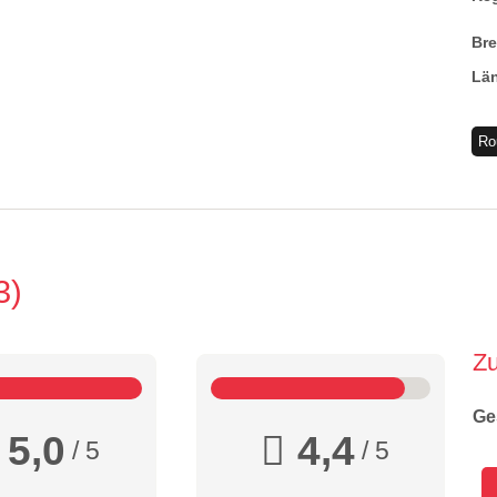
Br
Lä
Ro
3
Z
Ge
5,0
4,4
/ 5
/ 5