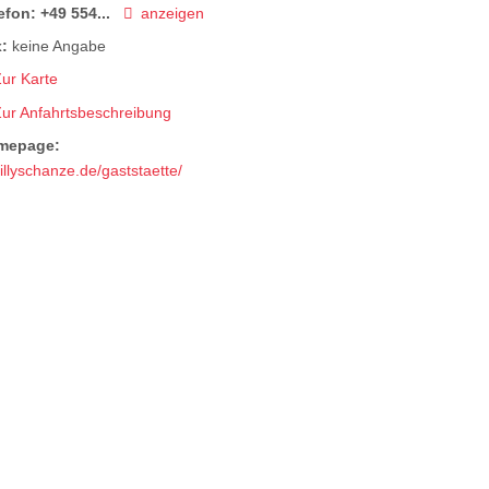
efon:
+49 554...
anzeigen
:
keine Angabe
ur Karte
Zur Anfahrtsbeschreibung
mepage:
tillyschanze.de/gaststaette/