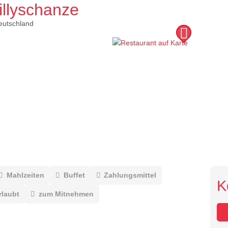
illyschanze
eutschland
Mahlzeiten
Buffet
Zahlungsmittel
K
rlaubt
zum Mitnehmen