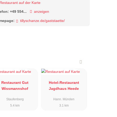
Restaurant auf der Karte
lefon:
+49 554...
anzeigen
mepage:
tillyschanze.de/gaststaette/
Restaurant Gut
Hotel-Restaurant
Wissmannshof
Jagdhaus Heede
Staufenberg
Hann. Münden
5.4 km
3.1 km