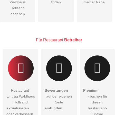
Waldhaus
finden
meiner Nähe
Die
Datenschutzerklärung
habe ich zur Kenntnis genommen.
Hollsand
abgeben
öffentliche Frage stellen
Abbrechen
Hinweis:
Bitte beachten Sie, öffentliche Fragen sind
für alle
Besucher sichtbar
.
Klicken Sie hier um eine
individuelle Frage
an den
Für Restaurant
Betreiber
Restaurant-Eintrag zu stellen
.
Restaurant-
Bewertungen
Premium
Eintrag Waldhaus
auf der eigenen
- buchen für
Hollsand
Seite
diesen
aktualisieren
einbinden
Restaurant-
oder verbessern
Eintrag