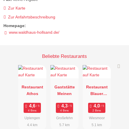
Zur Karte
Zur Anfahrtsbeschreibung
Homepage:
www.waldhaus-hollsand.de/
Beliebte Restaurants
Restaurant
Gaststätte
Restaurant
Athos
Meinen
Blauer
Fasan
4 Bew.
4 Bew.
2 Bew.
Uplengen
Großefehn
Wiesmoor
4.4 km
5.7 km
5.1 km