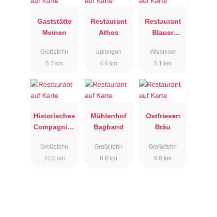
Gaststätte
Restaurant
Restaurant
Meinen
Athos
Blauer
Fasan
Großefehn
Uplengen
Wiesmoor
5.7 km
4.4 km
5.1 km
Historisches
Mühlenhof
Ostfriesen
Compagnieh
Bagband
Bräu
aus
Großefehn
Großefehn
Großefehn
10.0 km
6.8 km
6.6 km