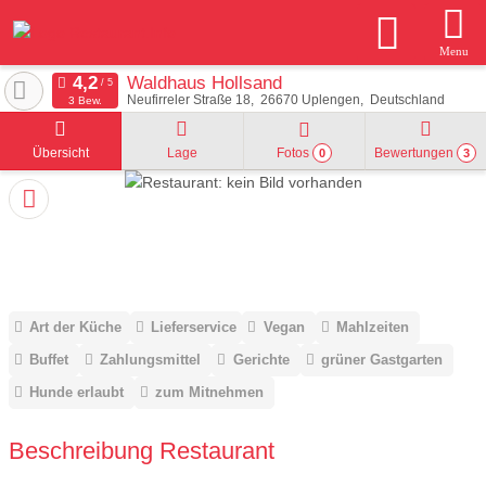
Menu
Waldhaus Hollsand
Neufirreler Straße 18
26670
Uplengen
Deutschland
3 Bew.
Übersicht
Lage
Fotos
Bewertungen
0
3
Art der Küche
Lieferservice
Vegan
Mahlzeiten
Buffet
Zahlungsmittel
Gerichte
grüner Gastgarten
Hunde erlaubt
zum Mitnehmen
Beschreibung Restaurant