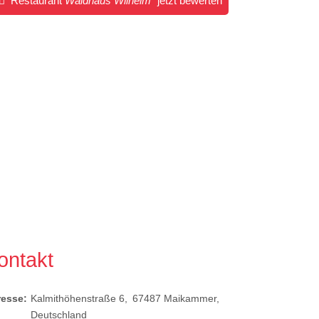
Restaurant
Waldhaus Wilhelm
jetzt bewerten
ontakt
resse:
Kalmithöhenstraße 6
67487
Maikammer
Deutschland