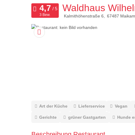
Waldhaus Wilhe
3 Bew.
Kalmithöhenstraße 6
67487
Maikam
Art der Küche
Lieferservice
Vegan
Gerichte
grüner Gastgarten
Hunde e
Beschreibung Restaurant