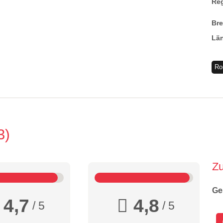
Re
Br
Lä
Ro
3
Z
Ge
4,7
4,8
/ 5
/ 5