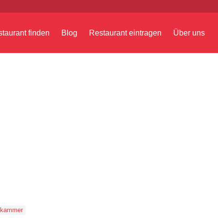
taurant finden
Blog
Restaurant eintragen
Über uns
ikammer