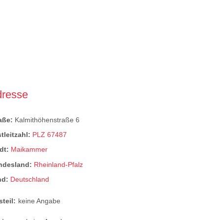
dresse
raße:
Kalmithöhenstraße 6
tleitzahl:
PLZ 67487
dt:
Maikammer
ndesland:
Rheinland-Pfalz
nd:
Deutschland
steil:
keine Angabe