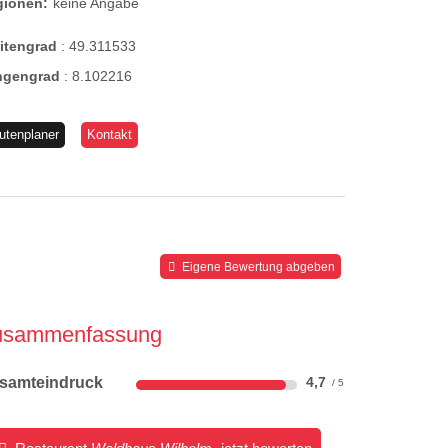
gionen:
keine Angabe
eitengrad
:
49.311533
ngengrad
:
8.102216
utenplaner
Kontakt
Eigene Bewertung abgeben
usammenfassung
samteindruck
4,7