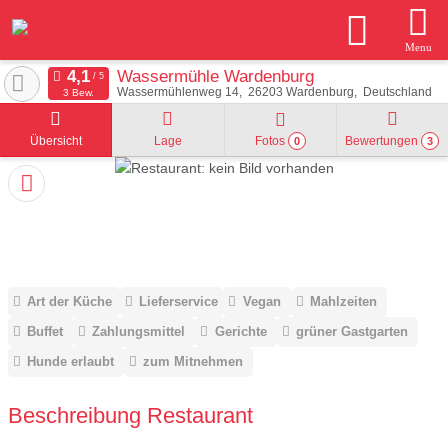
Menu
Wassermühle Wardenburg
Wassermühlenweg 14
26203
Wardenburg
Deutschland
3 Bew.
Übersicht
Lage
Fotos
Bewertungen
0
3
Art der Küche
Lieferservice
Vegan
Mahlzeiten
Buffet
Zahlungsmittel
Gerichte
grüner Gastgarten
Hunde erlaubt
zum Mitnehmen
Beschreibung Restaurant