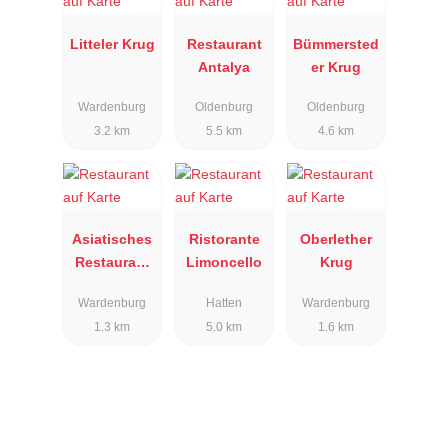
Litteler Krug
Restaurant
Bümmersted
Antalya
er Krug
Wardenburg
Oldenburg
Oldenburg
3.2 km
5.5 km
4.6 km
Asiatisches
Ristorante
Oberlether
Restaurant
Limoncello
Krug
Pagode
Wardenburg
Hatten
Wardenburg
1.3 km
5.0 km
1.6 km