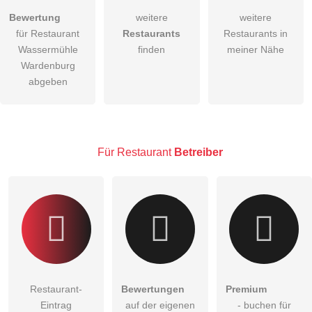
Hiermit akzeptiere ich die
AGB
.
Bewertung
weitere
weitere
für Restaurant
Restaurants
Restaurants in
Die
Datenschutzerklärung
habe ich zur Kenntnis genommen.
Wassermühle
finden
meiner Nähe
öffentliche Frage stellen
Wardenburg
Abbrechen
abgeben
Hinweis:
Bitte beachten Sie, öffentliche Fragen sind
für alle
Besucher sichtbar
.
Klicken Sie hier um eine
individuelle Frage
an den
Restaurant-Eintrag zu stellen
.
Für Restaurant
Betreiber
Restaurant-
Bewertungen
Premium
Eintrag
auf der eigenen
- buchen für