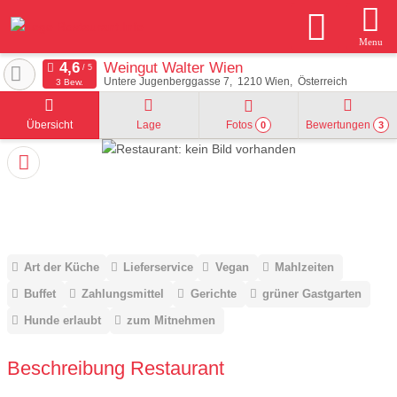
Menu
Weingut Walter Wien
Untere Jugenberggasse 7
1210
Wien
Österreich
3 Bew.
Übersicht
Lage
Fotos
Bewertungen
0
3
Art der Küche
Lieferservice
Vegan
Mahlzeiten
Buffet
Zahlungsmittel
Gerichte
grüner Gastgarten
Hunde erlaubt
zum Mitnehmen
Beschreibung Restaurant