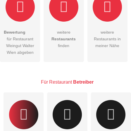
Bewertung
weitere
weitere
Hiermit akzeptiere ich die
AGB
.
für Restaurant
Restaurants
Restaurants in
Weingut Walter
finden
meiner Nähe
Die
Datenschutzerklärung
habe ich zur Kenntnis genommen.
Wien abgeben
öffentliche Frage stellen
Abbrechen
Hinweis:
Bitte beachten Sie, öffentliche Fragen sind
für alle
Besucher sichtbar
.
Für Restaurant
Betreiber
Klicken Sie hier um eine
individuelle Frage
an den
Restaurant-Eintrag zu stellen
.