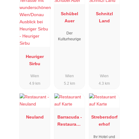
Schübel
Schnitzl
Auer
Land
Der
Kulturheurige
Heuriger
Sirbu
Wien
Wien
Wien
4.9 km
5.2 km
4.3 km
Neuland
Barracuda -
Strebersdorf
Restaurant/
erhof
Bar/Louge
Ihr Hotel und