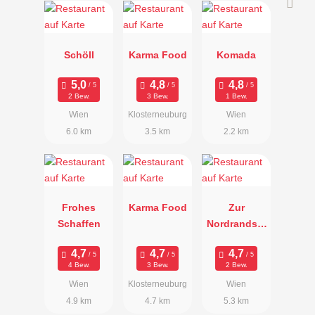
Schöll
Karma Food
Komada
2 Bew.
3 Bew.
1 Bew.
Wien
Klosterneuburg
Wien
6.0 km
3.5 km
2.2 km
Frohes
Karma Food
Zur
Schaffen
Nordrandsie
dlung
4 Bew.
3 Bew.
2 Bew.
Wien
Klosterneuburg
Wien
4.9 km
4.7 km
5.3 km