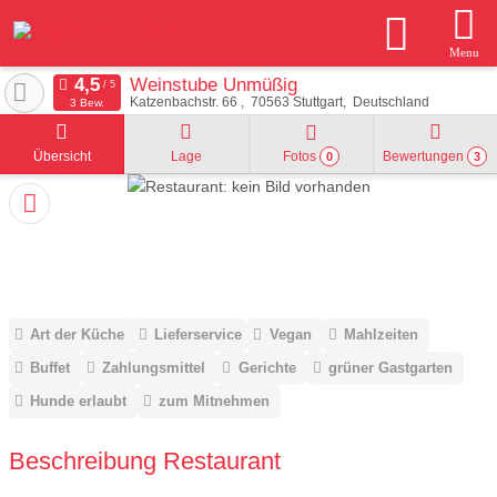
Menu
Weinstube Unmüßig
Katzenbachstr. 66
70563
Stuttgart
Deutschland
3 Bew.
Übersicht
Lage
Fotos
Bewertungen
0
3
Art der Küche
Lieferservice
Vegan
Mahlzeiten
Buffet
Zahlungsmittel
Gerichte
grüner Gastgarten
Hunde erlaubt
zum Mitnehmen
Beschreibung Restaurant