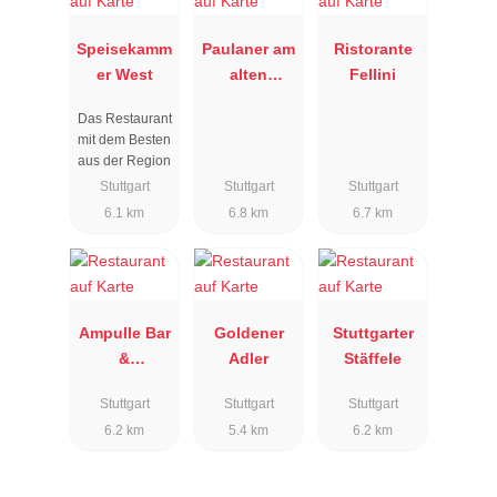
Speisekamm
Paulaner am
Ristorante
er West
alten
Fellini
Postplatz
Das Restaurant
mit dem Besten
aus der Region
Stuttgart
Stuttgart
Stuttgart
6.1 km
6.8 km
6.7 km
Ampulle Bar
Goldener
Stuttgarter
&
Adler
Stäffele
Restaurant
Stuttgart
Stuttgart
Stuttgart
6.2 km
5.4 km
6.2 km