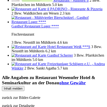
Restaurant - Sunnseit´n
2 Bew.
Pfarrkirchen im Mühlkreis
5.0 km
il PADRINO - Ristorante & Pizzeria
2 Bew.
Waldkirchen am Wesen
2.3 km
Gasthof Restaurant Luger ****
Fischrestaurant
3 Bew.
Neustift im Mühlkreis
4.6 km
Hotel Restaurant Weiß ***S
3 Bew.
Neustift im Mühlkreis
6.2 km
Gasthof Scherrer
3 Bew.
Pfarrkirchen
im Mühlkreis
5.0 km
Freizeitanlage Schlögen e.U. - Andrea
Winkler
2 Bew.
Sankt Agatha
5.7 km
Alle Angaben zu
Restaurant Wesenufer Hotel &
Seminarkultur an der Donau
ohne Gewähr
Inhalt melden
zurück zur Bilder-Galerie
zurück zur Detailseite