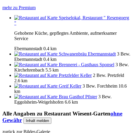
mehr zu Premium
Speiselokal, Restaurant " Resengoerg
"
Gehobene Küche, gepflegtes Ambiente, aufmerksamer
Service
Ebermannstadt
0.4 km
Schwanenbräu Ebermannstadt
3 Bew.
Ebermannstadt
0.4 km
Brennerei - Gasthaus Sponsel
3 Bew.
Kirchehrenbach
5.5 km
Pretzfelder Keller
2 Bew.
Pretzfeld
2.6 km
Greif Keller
3 Bew.
Forchheim
10.6
km
Brau Gasthof Pfister
3 Bew.
Eggolsheim-Weigelshofen
6.6 km
Alle Angaben zu
Restaurant Wiesent-Garten
ohne
Gewähr
Inhalt melden
zurück zur Bilder-Galerie