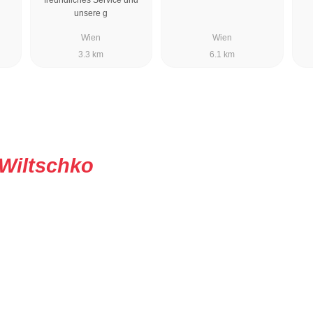
unsere g
Wien
Wien
3.3 km
6.1 km
Wiltschko