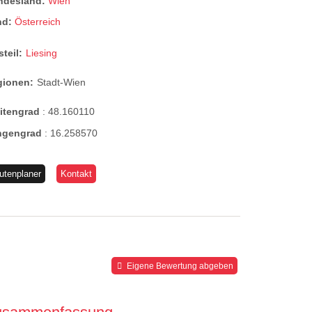
ndesland:
Wien
nd:
Österreich
steil:
Liesing
gionen:
Stadt-Wien
eitengrad
:
48.160110
ngengrad
:
16.258570
utenplaner
Kontakt
Eigene Bewertung abgeben