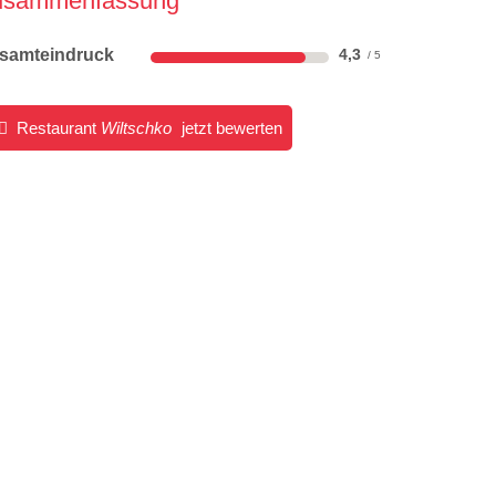
usammenfassung
samteindruck
4,3
Restaurant
Wiltschko
jetzt bewerten