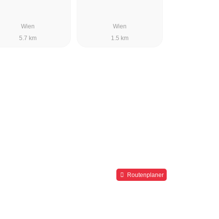
Wien
Wien
5.7 km
1.5 km
Routenplaner