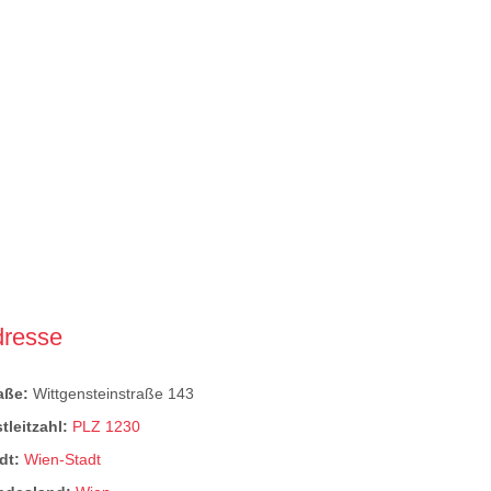
dresse
raße:
Wittgensteinstraße 143
tleitzahl:
PLZ 1230
dt:
Wien-Stadt