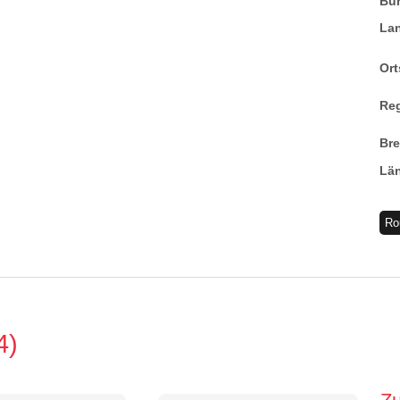
Bu
La
Ort
Re
Br
Lä
Ro
4