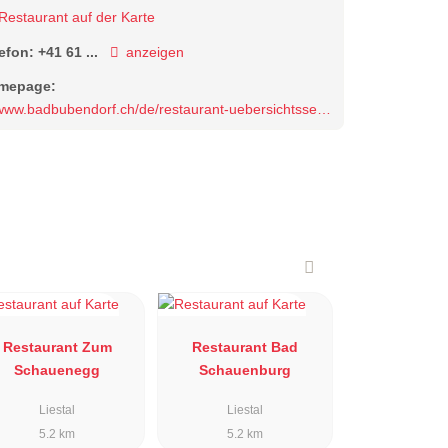
Restaurant auf der Karte
lefon:
+41 61 ...
anzeigen
mepage:
ww.badbubendorf.ch/de/restaurant-uebersichtsseite/wintergarten-pergola
Restaurant Zum
Restaurant Bad
Schauenegg
Schauenburg
Liestal
Liestal
5.2 km
5.2 km