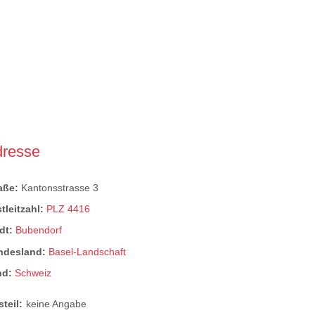
dresse
raße:
Kantonsstrasse 3
tleitzahl:
PLZ 4416
dt:
Bubendorf
ndesland:
Basel-Landschaft
nd:
Schweiz
steil:
keine Angabe