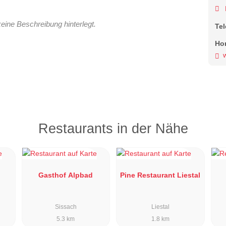
keine Beschreibung hinterlegt.
Te
Ho
w
Restaurants in der Nähe
Gasthof Alpbad
Pine Restaurant Liestal
Sissach
Liestal
5.3 km
1.8 km