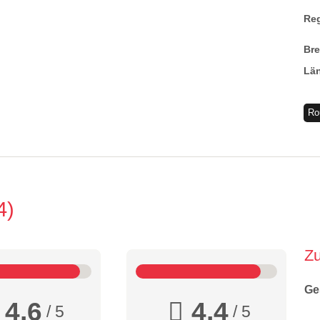
Re
Br
Lä
Ro
4
Z
Ge
4,6
4,4
/ 5
/ 5