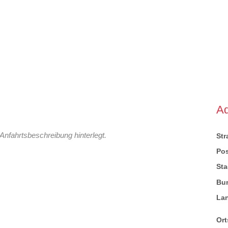
A
Anfahrtsbeschreibung hinterlegt.
St
Pos
Sta
Bu
La
Ort