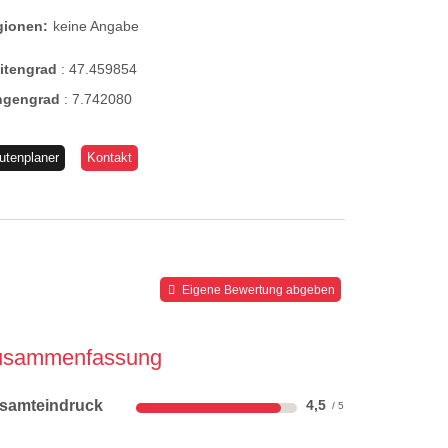
gionen:
keine Angabe
eitengrad
:
47.459854
ngengrad
:
7.742080
utenplaner
Kontakt
Eigene Bewertung abgeben
usammenfassung
samteindruck
4,5