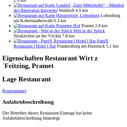
2.9 km
Gasthof „Zum Mitterhofer“ - Mitglied
der Bierregion Innviertel
Waldzell
4.9 km
Häuperlwirt, Lohnsburg
Lohnsburg
am Kobernaußerwald
6.3 km
Prameter Hof
Pramet
2.8 km
Wirt in der Spöck
Neukirchen an der Vöckla
7.8 km
PatriX
Restaurant l Hotel l Bar
Frankenburg am Hausruck
5.1 km
Eigenschaften Restaurant
Wirt z
´Feitzing, Pramet
Lage Restaurant
Routenplaner
Anfahrtsbeschreibung
Der Betreiber dieses Restaurant-Eintrags hat keine
Anfahrtsbeschreibung hinterlegt.