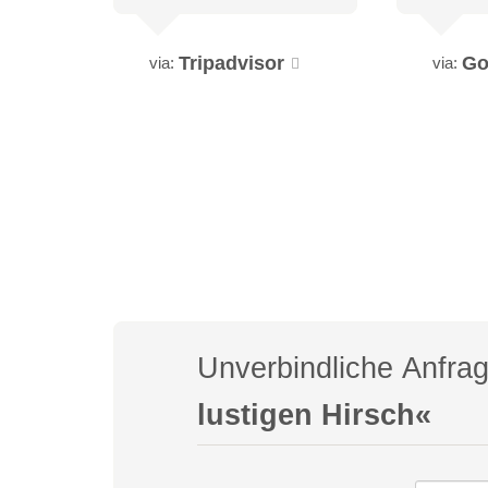
Tripadvisor
Go
via:
via:
Unverbindliche Anfra
lustigen Hirsch«