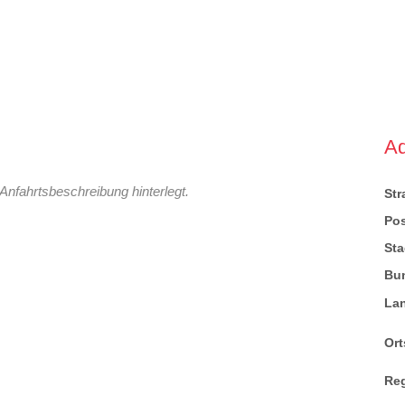
A
Anfahrtsbeschreibung hinterlegt.
St
Pos
Sta
Bu
La
Ort
Re