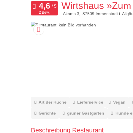
Wirtshaus »Zum 
2 Bew.
Akams 3
87509
Immenstadt i. Allgä
Art der Küche
Lieferservice
Vegan
Gerichte
grüner Gastgarten
Hunde e
Beschreibung Restaurant