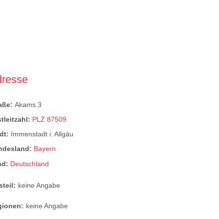
dresse
raße:
Akams 3
tleitzahl:
PLZ 87509
dt:
Immenstadt i. Allgäu
ndesland:
Bayern
nd:
Deutschland
steil:
keine Angabe
gionen:
keine Angabe