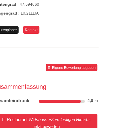
eitengrad
:
47.594660
ngengrad
:
10.211160
utenplaner
Kontakt
Eigene Bewertung abgeben
usammenfassung
samteindruck
4,6
Restaurant
Wirtshaus »Zum lustigen Hirsch«
jetzt bewerten