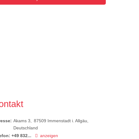
ontakt
resse:
Akams 3
87509
Immenstadt i. Allgäu
Deutschland
efon:
+49 832...
anzeigen