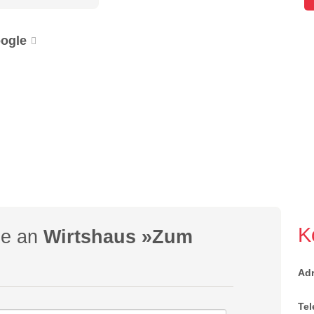
ogle
K
ge an
Wirtshaus »Zum
Ad
Tel