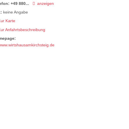
efon:
+49 880...
anzeigen
:
keine Angabe
ur Karte
Zur Anfahrtsbeschreibung
mepage:
www.wirtshausamkirchsteig.de