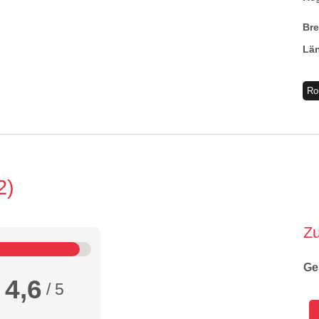
Br
Lä
Ro
2
Z
Ge
4,6
/ 5