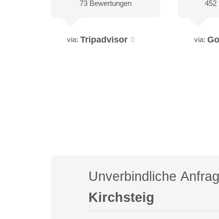
73 Bewertungen
452
Tripadvisor
Go
via:
via:
Unverbindliche Anfra
Kirchsteig