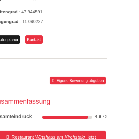
eitengrad
:
47.944591
ngengrad
:
11.090227
utenplaner
Kontakt
Eigene Bewertung abgeben
usammenfassung
samteindruck
4,6
Restaurant
Wirtshaus am Kirchsteig
jetzt