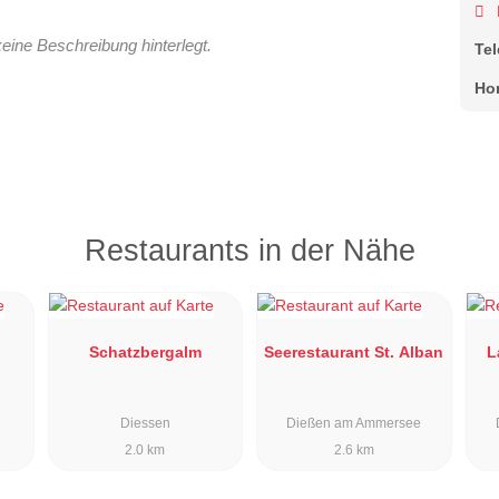
keine Beschreibung hinterlegt.
Te
Ho
Restaurants in der Nähe
t
Schatzbergalm
Seerestaurant St. Alban
L
Diessen
Dießen am Ammersee
2.0 km
2.6 km