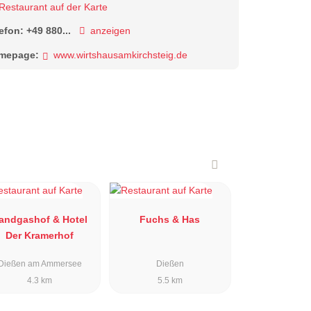
Restaurant auf der Karte
lefon:
+49 880...
anzeigen
mepage:
www.wirtshausamkirchsteig.de
andgashof & Hotel
Fuchs & Has
Der Kramerhof
Dießen am Ammersee
Dießen
4.3 km
5.5 km