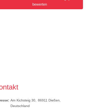
bewerten
ontakt
resse:
Am Kichsteig 30
86911
Dießen
Deutschland