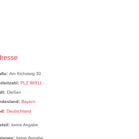
dresse
raße:
Am Kichsteig 30
tleitzahl:
PLZ 86911
dt:
Dießen
ndesland:
Bayern
nd:
Deutschland
steil:
keine Angabe
gionen:
keine Angabe