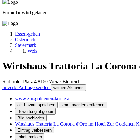
Formular wird geladen...
Essen-gehen
Österreich
Steiermark
Weiz
Wirtshaus Trattoria La Corona
Südtiroler Platz 4
8160
Weiz
Österreich
unverb. Anfrage senden
weitere Aktionen
www.zur-goldenen-krone.at
als Favorit speichern
von Favoriten entfernen
Bewertung abgeben
Bild hochladen
Wirtshaus Trattoria La Corona d'Oro im Hotel Zur Goldenen Kr
Eintrag verbessern
Inhalt melden