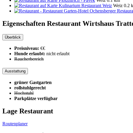
Plotzhirsch - Pavek
Weiz
0.1 km
Kulinarium Restaurant Weiz
Weiz
0.2 
Restaur
Eigenschaften Restaurant
Wirtshaus Tratt
Überblick
Preisniveau:
€€
Hunde erlaubt:
nicht erlaubt
Raucherbereich
Ausstattung
grüner Gastgarten
rollstuhlgerecht
Hochstuhl
Parkplätze verfügbar
Lage Restaurant
Routenplaner