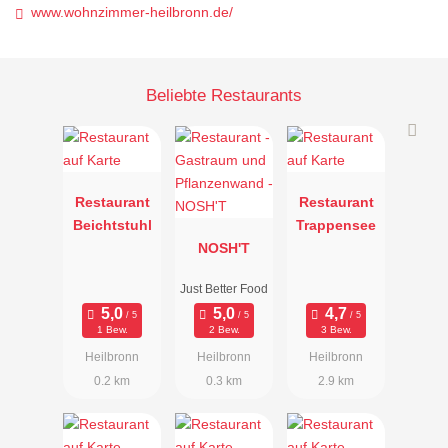
www.wohnzimmer-heilbronn.de/
Beliebte Restaurants
Restaurant
Restaurant
Beichtstuhl
Trappensee
NOSH'T
Just Better Food
1 Bew.
2 Bew.
3 Bew.
Heilbronn
Heilbronn
Heilbronn
0.2 km
0.3 km
2.9 km