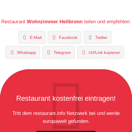
Restaurant
Wohnzimmer Heilbronn
teilen und empfehlen:
E-Mail
Facebook
Twitter
Whatsapp
Telegram
Url/Link kopieren
Restaurant kostenfrei eintragen!
Tritt dem restaurant.info Netzwerk bei und werde
europaweit gefunden.