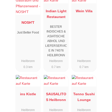
Indian Light
Wein Villa
Restaurant
NOSH'T
BESTER
INDISCHES &
Just Better Food
ASIATISCHE
ABHOL UND
LIEFERSERVIC
E IN 74076
HEILBRONN
Heilbronn
Heilbronn
Heilbronn
0.3 km
0.7 km
0.7 km
ins Kistle
SAUSALITO
Tenno Sushi
S Heilbronn
Lounge
Heilbronn
Heilbronn
Heilbronn