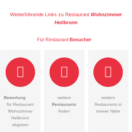
Name
Weiterführende Links zu Restaurant
Wohnzimmer
Heilbronn
E-Mail-Adresse (wird nicht veröffentlicht)
Für Restaurant
Besucher
Hiermit akzeptiere ich die
AGB
.
Bewertung
weitere
weitere
für Restaurant
Restaurants
Restaurants in
Die
Datenschutzerklärung
habe ich zur Kenntnis genommen.
Wohnzimmer
finden
meiner Nähe
öffentliche Frage stellen
Heilbronn
Abbrechen
abgeben
Hinweis:
Bitte beachten Sie, öffentliche Fragen sind
für alle