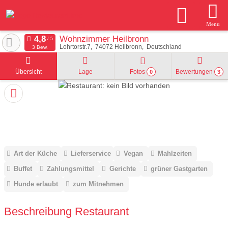
Menu
Wohnzimmer Heilbronn
Lohrtorstr.7
74072
Heilbronn
Deutschland
3 Bew.
Übersicht
Lage
Fotos
Bewertungen
0
3
Art der Küche
Lieferservice
Vegan
Mahlzeiten
Buffet
Zahlungsmittel
Gerichte
grüner Gastgarten
Hunde erlaubt
zum Mitnehmen
Beschreibung Restaurant