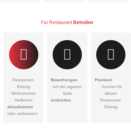
Besucher sichtbar
.
Klicken Sie hier um eine
individuelle Frage
an den
Restaurant-Eintrag zu stellen
.
Für Restaurant
Betreiber
Restaurant-
Bewertungen
Premium
Eintrag
auf der eigenen
- buchen für
Wohnzimmer
Seite
diesen
Heilbronn
einbinden
Restaurant-
aktualisieren
Eintrag
oder verbessern