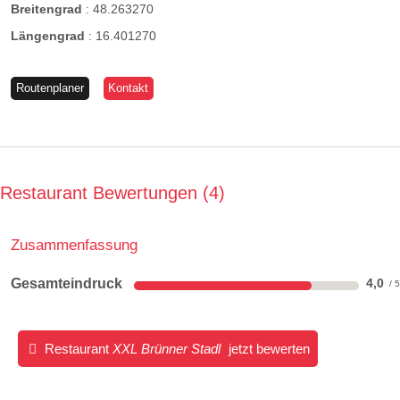
Breitengrad
:
48.263270
Längengrad
:
16.401270
Routenplaner
Kontakt
Restaurant Bewertungen
4
Zusammenfassung
Gesamteindruck
4,0
Restaurant
XXL Brünner Stadl
jetzt bewerten