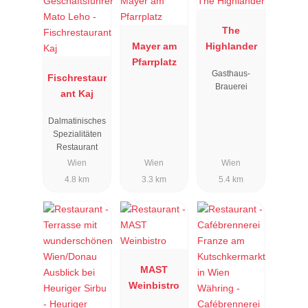
The
Mayer am
Highlander
Pfarrplatz
Gasthaus-
Fischrestaur
Brauerei
ant Kaj
Dalmatinisches
Spezialitäten
Restaurant
Wien
Wien
Wien
4.8 km
3.3 km
5.4 km
MAST
Weinbistro