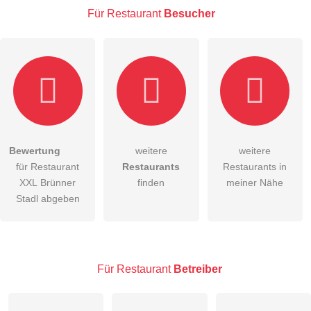
Für Restaurant
Besucher
E-Mail-Adresse (wird nicht veröffentlicht)
Bewertung
weitere
weitere
Hiermit akzeptiere ich die
AGB
.
für Restaurant
Restaurants
Restaurants in
XXL Brünner
finden
meiner Nähe
Die
Datenschutzerklärung
habe ich zur Kenntnis genommen.
Stadl abgeben
öffentliche Frage stellen
Abbrechen
Hinweis:
Bitte beachten Sie, öffentliche Fragen sind
für alle
Besucher sichtbar
.
Für Restaurant
Betreiber
Klicken Sie hier um eine
individuelle Frage
an den
Restaurant-Eintrag zu stellen
.