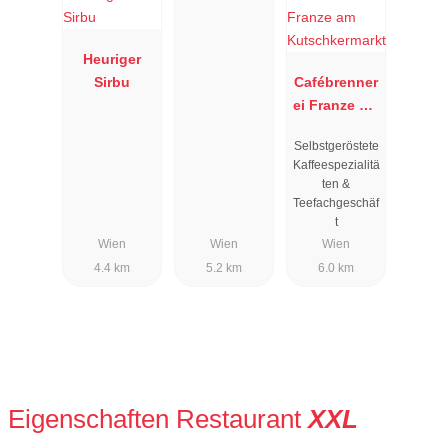
Heuriger
Sirbu
Cafébrenner
ei Franze am
Kutschkerm
Selbstgeröstete
arkt
Kaffeespezialitä
ten &
Teefachgeschäf
t
Wien
Wien
Wien
4.4 km
5.2 km
6.0 km
Eigenschaften Restaurant
XXL