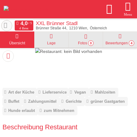
Menu
XXL Brünner Stadl
Brünner Straße 44
1210
Wien
Österreich
4 Bew.
Übersicht
Lage
Fotos
Bewertungen
0
4
Art der Küche
Lieferservice
Vegan
Mahlzeiten
Buffet
Zahlungsmittel
Gerichte
grüner Gastgarten
Hunde erlaubt
zum Mitnehmen
Beschreibung Restaurant