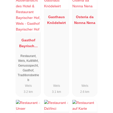
Gasthaus
Osteria da
Knödelwirt
Nonna Nena
Gasthof
Bayrischer
Hof
Restaurant,
Wels, KultiWirt,
Genussspecht,
Gasthof,
Traditionsbetrie
b
Wels
Wels
Wels
3.2 km
3.1 km
2.6 km