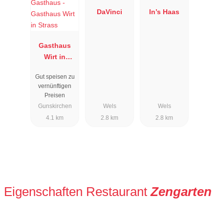
DaVinci
In’s Haas
Gasthaus
Wirt in
Strass
Gut speisen zu
vernünftigen
Preisen
Gunskirchen
Wels
Wels
4.1 km
2.8 km
2.8 km
Eigenschaften Restaurant
Zengarten