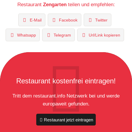
Restaurant
Zengarten
teilen und empfehlen:
E-Mail
Facebook
Twitter
Whatsapp
Telegram
Url/Link kopieren
Restaurant kostenfrei eintragen!
Tritt dem restaurant.info Netzwerk bei und werde
europaweit gefunden.
Restaurant jetzt eintragen