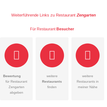
Name
Weiterführende Links zu Restaurant
Zengarten
Für Restaurant
Besucher
E-Mail-Adresse (wird nicht veröffentlicht)
Bewertung
weitere
weitere
Hiermit akzeptiere ich die
AGB
.
für Restaurant
Restaurants
Restaurants in
Zengarten
finden
meiner Nähe
Die
Datenschutzerklärung
habe ich zur Kenntnis genommen.
abgeben
öffentliche Frage stellen
Abbrechen