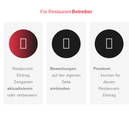
Hinweis:
Bitte beachten Sie, öffentliche Fragen sind
für alle
Besucher sichtbar
.
Für Restaurant
Betreiber
Klicken Sie hier um eine
individuelle Frage
an den
Restaurant-Eintrag zu stellen
.
Restaurant-
Bewertungen
Premium
Eintrag
auf der eigenen
- buchen für
Zengarten
Seite
diesen
aktualisieren
einbinden
Restaurant-
oder verbessern
Eintrag