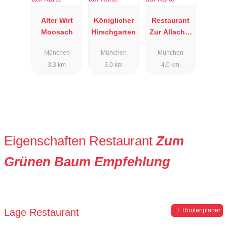
Alter Wirt
Königlicher
Restaurant
Moosach
Hirschgarten
Zur Allacher
Mühle
München
München
München
3.3 km
3.0 km
4.0 km
Eigenschaften Restaurant
Zum
Grünen Baum Empfehlung
Lage Restaurant
Routenplaner