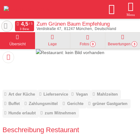
Menu
Zum Grünen Baum Empfehlung
Verdistraße 47
81247
München
Deutschland
3 Bew.
Übersicht
Lage
Fotos
Bewertungen
0
3
Art der Küche
Lieferservice
Vegan
Mahlzeiten
Buffet
Zahlungsmittel
Gerichte
grüner Gastgarten
Hunde erlaubt
zum Mitnehmen
Beschreibung Restaurant