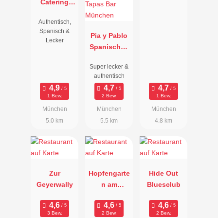
Catering
München
Authentisch,
Spanisch &
Pia y Pablo
Lecker
Spanisches
Restaurant
Super lecker &
& Tapas Bar
authentisch
München
1 Bew.
2 Bew.
1 Bew.
München
München
München
5.0 km
5.5 km
4.8 km
Zur
Hopfengarte
Hide Out
Geyerwally
n am
Bluesclub
Westpark
3 Bew.
2 Bew.
2 Bew.