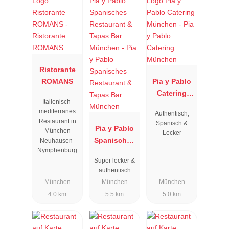
Ristorante
ROMANS
Pia y Pablo
Catering
Italienisch-
München
mediterranes
Authentisch,
Restaurant in
Spanisch &
Pia y Pablo
München
Lecker
Spanisches
Neuhausen-
Nymphenburg
Restaurant
Super lecker &
& Tapas Bar
authentisch
München
München
München
München
4.0 km
5.5 km
5.0 km