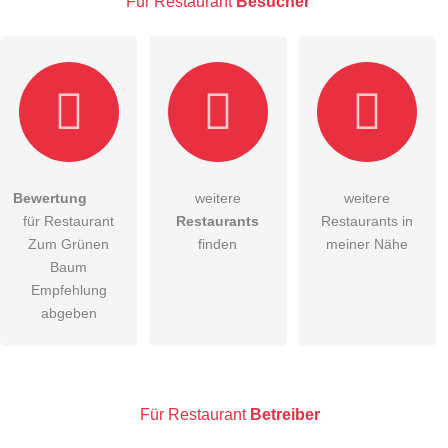
Für Restaurant
Besucher
Hiermit akzeptiere ich die
AGB
.
Bewertung
weitere
weitere
für Restaurant
Restaurants
Restaurants in
Die
Datenschutzerklärung
habe ich zur Kenntnis genommen.
Zum Grünen
finden
meiner Nähe
öffentliche Frage stellen
Baum
Abbrechen
Empfehlung
Hinweis:
Bitte beachten Sie, öffentliche Fragen sind
für alle
abgeben
Besucher sichtbar
.
Klicken Sie hier um eine
individuelle Frage
an den
Restaurant-Eintrag zu stellen
.
Für Restaurant
Betreiber