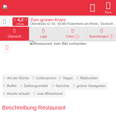
Menu
Zum grünen Kranz
Oberstraße 42-44
65385
Rüdesheim am Rhein
Deutschland
3 Bew.
Übersicht
Lage
Fotos
Bewertungen
0
3
Art der Küche
Lieferservice
Vegan
Mahlzeiten
Buffet
Zahlungsmittel
Gerichte
grüner Gastgarten
Hunde erlaubt
zum Mitnehmen
Beschreibung Restaurant