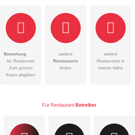
Bewertung
weitere
weitere
Hiermit akzeptiere ich die
AGB
.
für Restaurant
Restaurants
Restaurants in
Zum grünen
finden
meiner Nähe
Die
Datenschutzerklärung
habe ich zur Kenntnis genommen.
Kranz abgeben
öffentliche Frage stellen
Abbrechen
Hinweis:
Bitte beachten Sie, öffentliche Fragen sind
für alle
Besucher sichtbar
.
Für Restaurant
Betreiber
Klicken Sie hier um eine
individuelle Frage
an den
Restaurant-Eintrag zu stellen
.