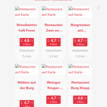
Straußwirtsc
Restaurant
Burgrestaur
haft Feser
Zwei und
ant
Zwanzig
Schwarzenst
ein
1 Bew.
3 Bew.
3 Bew.
Ockenheim
Geisenheim
Geisenheim
5.4 km
3.1 km
5.0 km
Müllers auf
Weingut
Restaurant
der Burg
Kruger-
Burg Klopp
Rumpf
2 Bew.
3 Bew.
2 Bew.