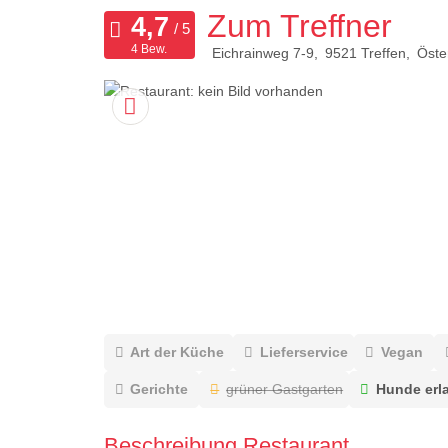
Zum Treffner
4 Bew.
Eichrainweg 7-9
9521
Treffen
Öste
Art der Küche
Lieferservice
Vegan
Gerichte
grüner Gastgarten
Hunde erl
Beschreibung Restaurant