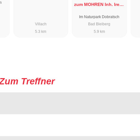
m
zum MOHREN Inh. Irene
Lutz
Im Naturpark Dobratsch
Villach
Bad Bleiberg
5.3 km
5.9 km
Zum Treffner