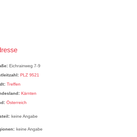
dresse
raße:
Eichrainweg 7-9
tleitzahl:
PLZ 9521
dt:
Treffen
ndesland:
Kärnten
nd:
Österreich
steil:
keine Angabe
gionen:
keine Angabe