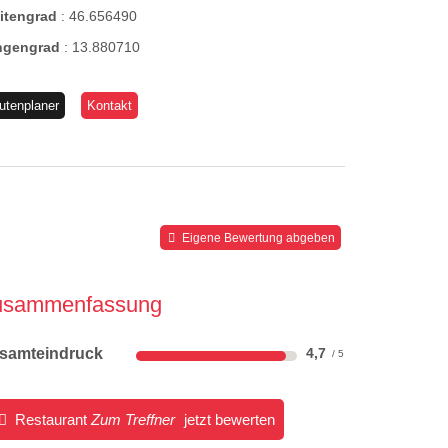
eitengrad
:
46.656490
ngengrad
:
13.880710
utenplaner
Kontakt
Eigene Bewertung abgeben
usammenfassung
samteindruck
4,7
Restaurant
Zum Treffner
jetzt bewerten