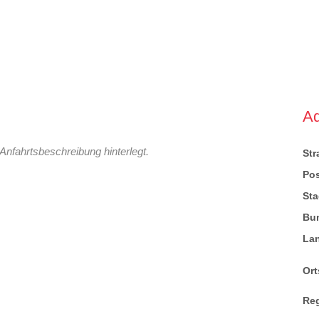
A
Anfahrtsbeschreibung hinterlegt.
St
Pos
Sta
Bu
La
Ort
Re