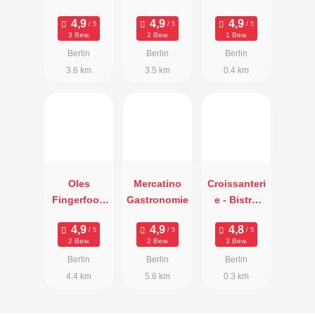
Stammtisch
Schmankerl
paradies
3 Bew.
2 Bew.
1 Bew.
Berlin
Berlin
Berlin
3.6 km
3.5 km
0.4 km
Oles
Mercatino
Croissanteri
Fingerfood
Gastronomie
e - Bistro
Fabrik
und Eis
2 Bew.
2 Bew.
3 Bew.
Berlin
Berlin
Berlin
4.4 km
5.6 km
0.3 km