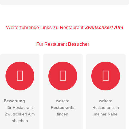
Vorname
Name
Weiterführende Links zu Restaurant
Zwutschkerl Alm
Für Restaurant
Besucher
E-Mail-Adresse (wird nicht veröffentlicht)
Bewertung
weitere
weitere
Hiermit akzeptiere ich die
AGB
.
für Restaurant
Restaurants
Restaurants in
Zwutschkerl Alm
finden
meiner Nähe
Die
Datenschutzerklärung
habe ich zur Kenntnis genommen.
abgeben
öffentliche Frage stellen
Abbrechen