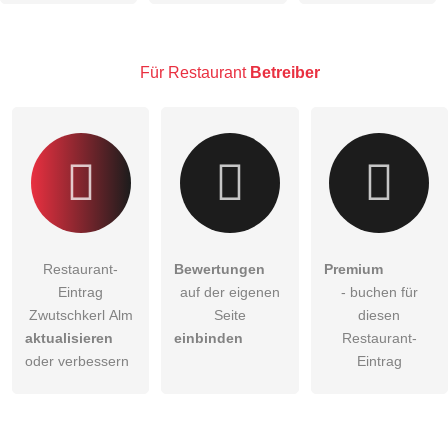
Hinweis:
Bitte beachten Sie, öffentliche Fragen sind
für alle
Besucher sichtbar
.
Für Restaurant
Betreiber
Klicken Sie hier um eine
individuelle Frage
an den
Restaurant-Eintrag zu stellen
.
Restaurant-
Bewertungen
Premium
Eintrag
auf der eigenen
- buchen für
Zwutschkerl Alm
Seite
diesen
aktualisieren
einbinden
Restaurant-
oder verbessern
Eintrag