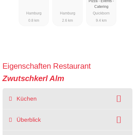
Pizza - Events -
Catering
Hamburg
Hamburg
Quickborn
0.8 km
2.6 km
9.4 km
Eigenschaften Restaurant
Zwutschkerl Alm
Küchen
Art der Küche:
deutsch
österreichisch
Überblick
Gerichte:
Hausmannskost
Schnitzel
Suppen
Wild