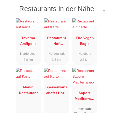
Restaurants in der Nähe
Taverna
Restaurant
The Vegan
Amfipolis
Hof
Eagle
Immenhorst
Norderstedt
Norderstedt
Hamburg
3.8 km
3.5 km
2.6 km
Marlin
Speisenwirts
Restaurant
chaft / Hotel
Sapore
Wattkorn
Mediterrane
o
Restaurant -