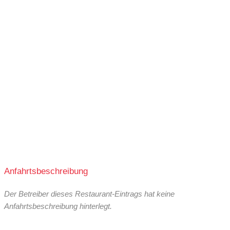
Buffet:
kein Buffet
Vegan:
keine veganen Speisen
Halal:
keine Halal-Speisen
Koscher:
keine koscheren Speisen
Anfahrtsbeschreibung
Der Betreiber dieses Restaurant-Eintrags hat keine
Anfahrtsbeschreibung hinterlegt.