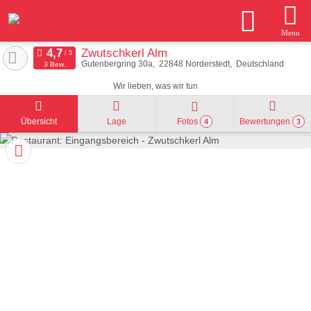
Menu
Zwutschkerl Alm
Gutenbergring 30a
22848
Norderstedt
Deutschland
3 Bew.
Wir lieben, was wir tun
Übersicht
Lage
Fotos
Bewertungen
4
3