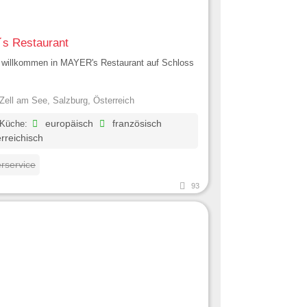
´s Restaurant
h willkommen in MAYER's Restaurant auf Schloss
Zell am See, Salzburg, Österreich
 Küche:
europäisch
französisch
rreichisch
erservice
93