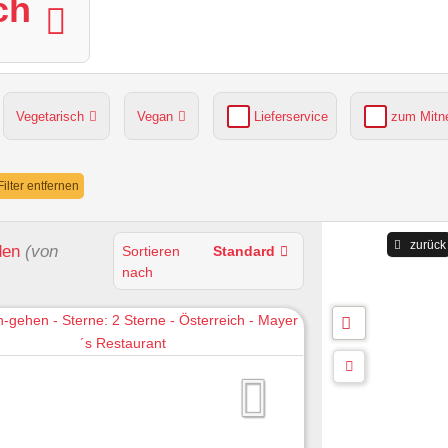
ch
Vegetarisch
Vegan
Lieferservice
zum Mit
grüner Gastgarten
Parkplätze verfügbar
Filter entfernen
zurück
den
(von
Sortieren
Standard
nach