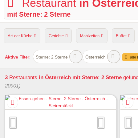
Restaurant
in Österrei
mit Sterne: 2 Sterne
Art der Küche
Gerichte
Mahlzeiten
Buffet
Hunde erlaubt
Kapazität
Sitzplätze im Freien
Aktive
Filter:
Sterne: 2 Sterne
Österreich
alle 
3
Restaurants
in Österreich
mit Sterne: 2 Sterne
gefun
20901)