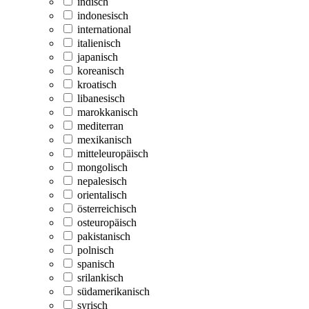
indisch
indonesisch
international
italienisch
japanisch
koreanisch
kroatisch
libanesisch
marokkanisch
mediterran
mexikanisch
mitteleuropäisch
mongolisch
nepalesisch
orientalisch
österreichisch
osteuropäisch
pakistanisch
polnisch
spanisch
srilankisch
südamerikanisch
syrisch