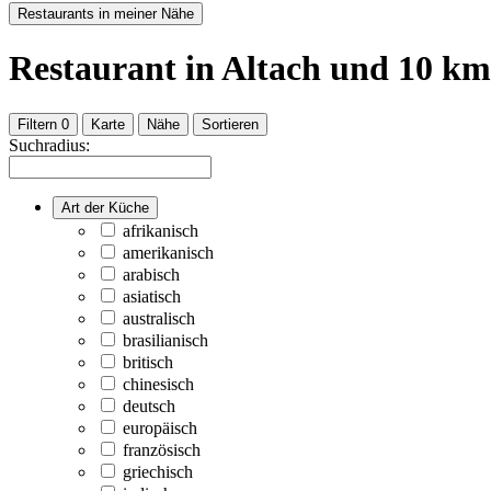
Restaurants in meiner Nähe
Restaurant
in Altach
und
10
km
Filtern
0
Karte
Nähe
Sortieren
Suchradius:
Art der Küche
afrikanisch
amerikanisch
arabisch
asiatisch
australisch
brasilianisch
britisch
chinesisch
deutsch
europäisch
französisch
griechisch