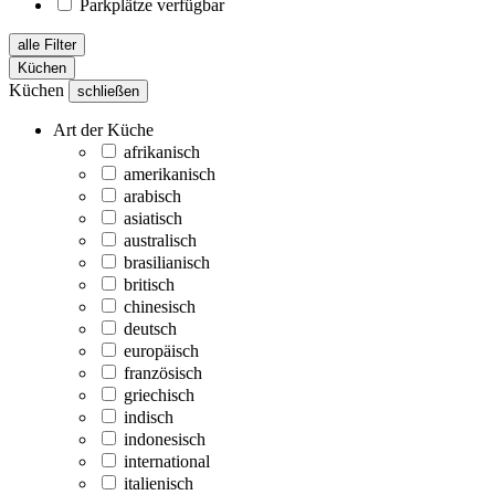
Parkplätze verfügbar
alle Filter
Küchen
Küchen
schließen
Art der Küche
afrikanisch
amerikanisch
arabisch
asiatisch
australisch
brasilianisch
britisch
chinesisch
deutsch
europäisch
französisch
griechisch
indisch
indonesisch
international
italienisch