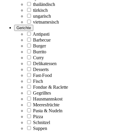
thailändisch
türkisch
ungarisch
vietnamesisch
Gerichte
Antipasti
Barbecue
Burger
Burrito
Curry
Delikatessen
Desserts
Fast-Food
Fisch
Fondue & Raclette
Gegrilltes
Hausmannskost
Meeresfrüchte
Pasta & Nudeln
Pizza
Schnitzel
Suppen