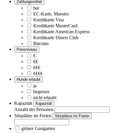
Zahlungsmittel
bar
EC-Karte, Maestro
Kreditkarte Visa
Kreditkarte MasterCard
Kreditkarte American Express
Kreditkarte Diners Club
Bitcoins
Preisniveau
€
€€
€€€
€€€€
Hunde erlaubt
ja
begrenzt
nicht erlaubt
Kapazität
Kapazität
Anzahl der Personen
Sitzplätze im Freien
Sitzplätze im Freien
grüner Gastgarten