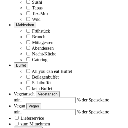
Sushi
Tapas
Tex-Mex
Wild
Mahlzeiten
Frühstück
Brunch
Mittagessen
Abendessen
Nacht-Küche
Catering
Buffet
All you can eat-Buffet
Beilagenbuffet
Salatbuffet
kein Buffet
Vegetarisch
Vegetarisch
min.
% der Speisekarte
Vegan
Vegan
min.
% der Speisekarte
Lieferservice
zum Mitnehmen