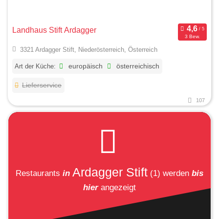
Landhaus Stift Ardagger
3 Bew.
3321 Ardagger Stift, Niederösterreich, Österreich
Art der Küche:
europäisch
österreichisch
Lieferservice
107
Ardagger Stift
Restaurants
in
(1)
werden
bis
hier
angezeigt