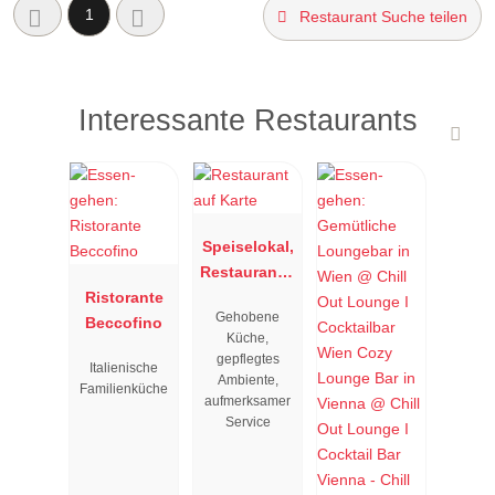
1
Restaurant Suche teilen
Interessante Restaurants
Speiselokal,
Restaurant "
Ristorante
Resengoerg
Gehobene
Beccofino
"
Küche,
gepflegtes
Italienische
Ambiente,
Familienküche
aufmerksamer
Service