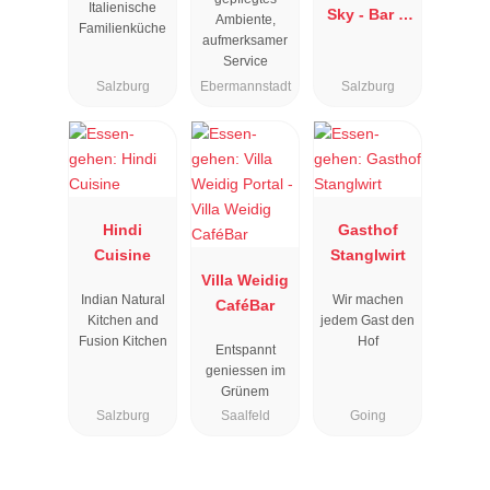
Italienische
Sky - Bar &
Ambiente,
Familienküche
Restaurant
aufmerksamer
Service
Salzburg
Ebermannstadt
Salzburg
Hindi
Gasthof
Cuisine
Stanglwirt
Villa Weidig
Indian Natural
Wir machen
CaféBar
Kitchen and
jedem Gast den
Fusion Kitchen
Hof
Entspannt
geniessen im
Grünem
Salzburg
Saalfeld
Going