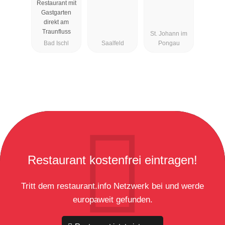
Restaurant mit
Zauner
Gastgarten
Esplanade
direkt am
Traunfluss
St. Johann im
Bad Ischl
Saalfeld
Pongau
Restaurant kostenfrei eintragen!
Tritt dem restaurant.info Netzwerk bei und werde
europaweit gefunden.