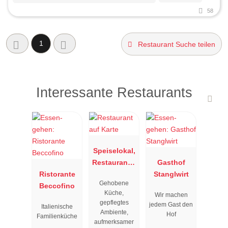
58
1
Restaurant Suche teilen
Interessante Restaurants
Speiselokal,
Restaurant "
Gasthof
Ristorante
Resengoerg
Stanglwirt
Gehobene
Beccofino
"
Küche,
Wir machen
gepflegtes
jedem Gast den
Italienische
Ambiente,
Hof
Familienküche
aufmerksamer