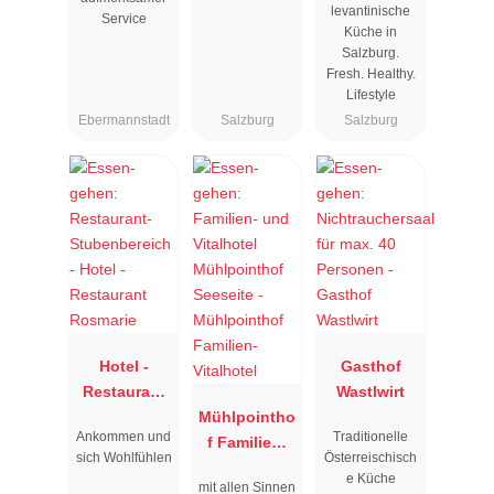
levantinische
Service
Küche in
Salzburg.
Fresh. Healthy.
Lifestyle
Ebermannstadt
Salzburg
Salzburg
Hotel -
Gasthof
Restaurant
Wastlwirt
Rosmarie
Mühlpointho
Ankommen und
Traditionelle
f Familien-
sich Wohlfühlen
Österreischisch
Vitalhotel
e Küche
mit allen Sinnen