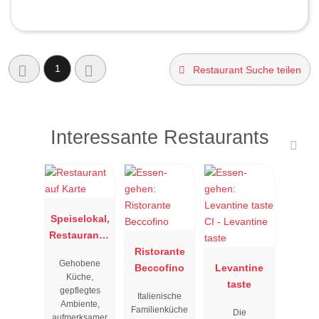
1
Restaurant Suche teilen
Interessante Restaurants
Speiselokal,
Restaurant "
Resengoerg
Ristorante
Gehobene
"
Beccofino
Levantine
Küche,
taste
gepflegtes
Italienische
Ambiente,
Familienküche
Die
aufmerksamer