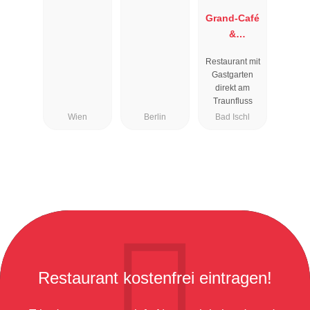
Grand-Café
&
Restaurant
Restaurant mit
Zauner
Gastgarten
Esplanade
direkt am
Traunfluss
Wien
Berlin
Bad Ischl
Restaurant kostenfrei eintragen!