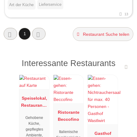
Lieferservice
Art der Küche
13
1
Restaurant Suche teilen
Interessante Restaurants
Speiselokal,
Restaurant "
Resengoerg
Ristorante
Gehobene
"
Beccofino
Küche,
gepflegtes
Italienische
Gasthof
Ambiente,