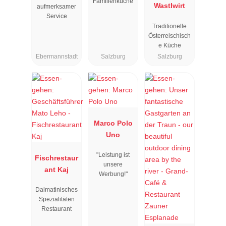
Familienküche
Wastlwirt
aufmerksamer
Service
Traditionelle
Österreischisch
e Küche
Ebermannstadt
Salzburg
Salzburg
Marco Polo
Uno
"Leistung ist
Fischrestaur
unsere
ant Kaj
Werbung!"
Dalmatinisches
Spezialitäten
Restaurant