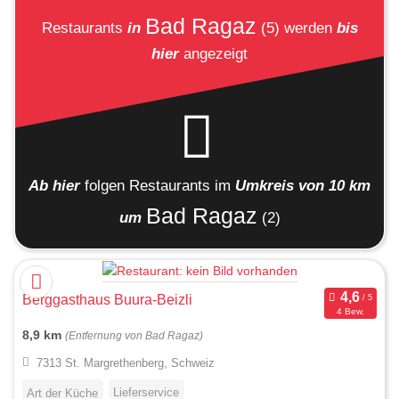
Bad Ragaz
Restaurants
in
(5)
werden
bis
hier
angezeigt
Ab hier
folgen
Restaurants
im
Umkreis von 10 km
Bad Ragaz
um
(2)
Berggasthaus Buura-Beizli
4 Bew.
8,9 km
(Entfernung von Bad Ragaz)
7313 St. Margrethenberg, Schweiz
Lieferservice
Art der Küche