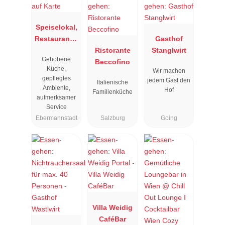
Speiselokal,
Restaurant "
Gasthof
Resengoerg
Ristorante
Stanglwirt
Gehobene
"
Beccofino
Küche,
Wir machen
gepflegtes
jedem Gast den
Italienische
Ambiente,
Hof
Familienküche
aufmerksamer
Service
Ebermannstadt
Salzburg
Going
Villa Weidig
CaféBar