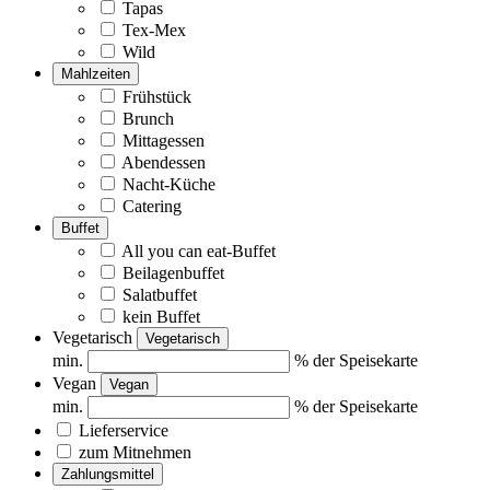
Tapas
Tex-Mex
Wild
Mahlzeiten
Frühstück
Brunch
Mittagessen
Abendessen
Nacht-Küche
Catering
Buffet
All you can eat-Buffet
Beilagenbuffet
Salatbuffet
kein Buffet
Vegetarisch
Vegetarisch
min.
% der Speisekarte
Vegan
Vegan
min.
% der Speisekarte
Lieferservice
zum Mitnehmen
Zahlungsmittel