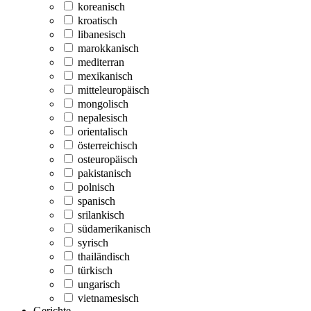
koreanisch
kroatisch
libanesisch
marokkanisch
mediterran
mexikanisch
mitteleuropäisch
mongolisch
nepalesisch
orientalisch
österreichisch
osteuropäisch
pakistanisch
polnisch
spanisch
srilankisch
südamerikanisch
syrisch
thailändisch
türkisch
ungarisch
vietnamesisch
Gerichte