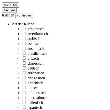
alle Filter
Küchen
Küchen
schließen
Art der Küche
afrikanisch
amerikanisch
arabisch
asiatisch
australisch
brasilianisch
britisch
chinesisch
deutsch
europäisch
französisch
griechisch
indisch
indonesisch
international
italienisch
japanisch