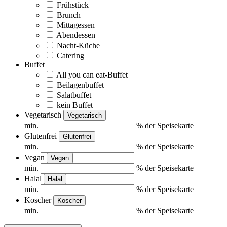
Frühstück
Brunch
Mittagessen
Abendessen
Nacht-Küche
Catering
Buffet
All you can eat-Buffet
Beilagenbuffet
Salatbuffet
kein Buffet
Vegetarisch
Vegetarisch
min.
% der Speisekarte
Glutenfrei
Glutenfrei
min.
% der Speisekarte
Vegan
Vegan
min.
% der Speisekarte
Halal
Halal
min.
% der Speisekarte
Koscher
Koscher
min.
% der Speisekarte