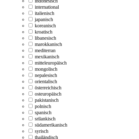
indonesisch
international
italienisch
japanisch
koreanisch
kroatisch
libanesisch
marokkanisch
mediterran
mexikanisch
mitteleuropäisch
mongolisch
nepalesisch
orientalisch
österreichisch
osteuropäisch
pakistanisch
polnisch
spanisch
srilankisch
südamerikanisch
syrisch
thailändisch