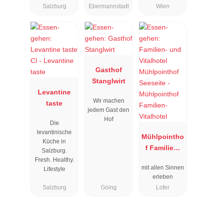
Salzburg
Ebermannstadt
Wien
Gasthof
Stanglwirt
Levantine
Wir machen
taste
jedem Gast den
Hof
Die
levantinische
Mühlpointho
Küche in
f Familien-
Salzburg.
Vitalhotel
Fresh. Healthy.
mit allen Sinnen
Lifestyle
erleben
Salzburg
Going
Lofer