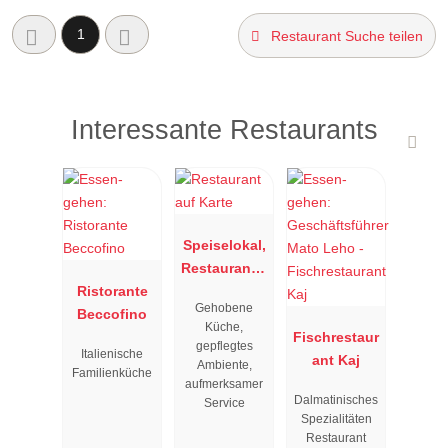
1
Restaurant Suche teilen
Interessante Restaurants
Speiselokal,
Restaurant "
Ristorante
Resengoerg
Gehobene
Beccofino
"
Küche,
Fischrestaur
gepflegtes
Italienische
ant Kaj
Ambiente,
Familienküche
aufmerksamer
Dalmatinisches
Service
Spezialitäten
Restaurant