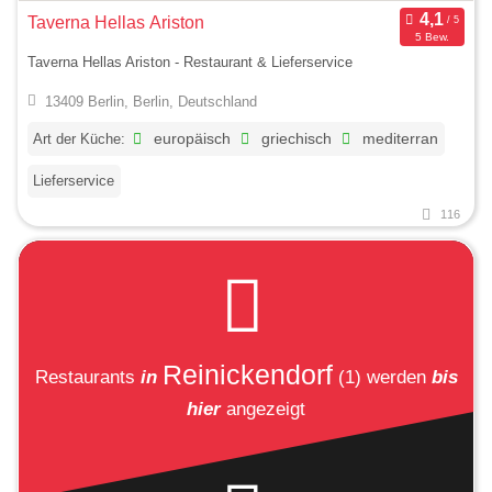
Taverna Hellas Ariston
5 Bew.
Taverna Hellas Ariston - Restaurant & Lieferservice
13409 Berlin, Berlin, Deutschland
Art der Küche:
europäisch
griechisch
mediterran
Lieferservice
116
Reinickendorf
Restaurants
in
(1)
werden
bis
hier
angezeigt