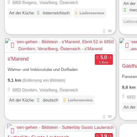
6900 Bregenz, Vorarlberg, Österreich
Art der
med
Art der Küche:
österreichisch
Lieferservice
Liefers
96
s'Marend
1 Bew.
Gastha
Wärme- und Imbissstube und Dorfladen
Panoram
9,1 km
(Entfernung von Bildstein)
8,6 km
6850 Dornbirn, Vorarlberg, Österreich
6932 
Art der Küche:
deutsch
Lieferservice
Art der
95