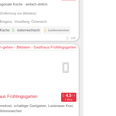
regionale Küche - einfach ehrlich
(Entfernung von Bildstein)
Bregenz, Vorarlberg, Österreich
 Küche:
österreichisch
Lieferservice
109
us Frühlingsgarten
3 Bew.
nskost, schattiger Gastgarten, Lustenauer Kost,
 Aktionswochen