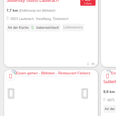
Sutterlüty Gusto Lauterach
3 Bew.
7,7 km
(Entfernung von Bildstein)
6923 Lauterach, Vorarlberg, Österreich
Lieferservice
Art der Küche:
österreichisch
89
Sutter
9,9 km
6971 
Art der