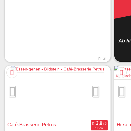
Ab h
31
Café-Brasserie Petrus
Hirsc
5 Bew.