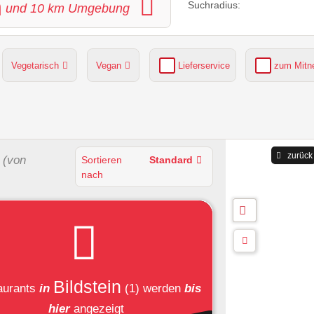
n
Suchradius:
und
10
km Umgebung
Vegetarisch
Vegan
Lieferservice
zum Mit
grüner Gastgarten
Parkplätze verfügbar
zurück
(von
Sortieren
Standard
nach
Bildstein
aurants
in
(1)
werden
bis
hier
angezeigt