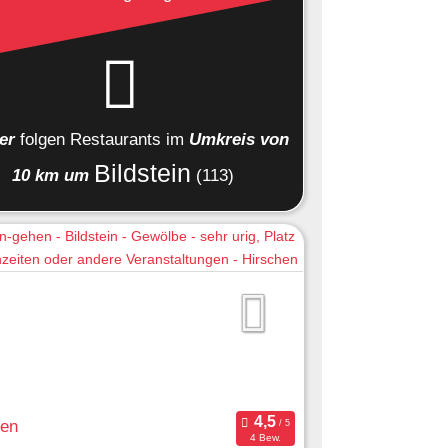
ier
folgen
Restaurants
im
Umkreis von
Bildstein
10 km um
(113)
hen
4 Bew.