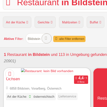
Restaurant
in Bildstei
Art der Küche
Gerichte
Mahlzeiten
Buffet
Hunde erlaubt
Kapazität
Sitzplätze im Freien
Aktive
Filter:
Bildstein
alle Filter entfernen
1
Restaurant
in Bildstein
und 113 in Umgebung
gefunden
20901)
Ochsen
4 Bew.
6858 Bildstein, Vorarlberg, Österreich
Lieferservice
Art der Küche:
österreichisch
Rest