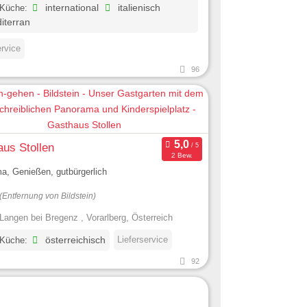
 Küche:
international
italienisch
iterran
ervice
96
us Stollen
2 Bew.
a, Genießen, gutbürgerlich
(Entfernung von Bildstein)
Langen bei Bregenz , Vorarlberg, Österreich
Lieferservice
 Küche:
österreichisch
92