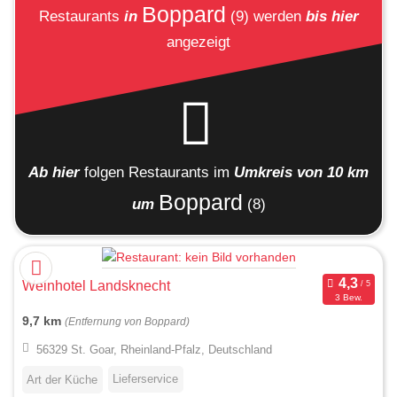
Boppard
Restaurants
in
(9)
werden
bis hier
angezeigt
Ab hier
folgen
Restaurants
im
Umkreis von 10 km
Boppard
um
(8)
Weinhotel Landsknecht
3 Bew.
9,7 km
(Entfernung von Boppard)
56329 St. Goar, Rheinland-Pfalz, Deutschland
Lieferservice
Art der Küche