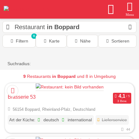
Menu
Restaurant
in Boppard
0
Filtern
Karte
Nähe
Sortieren
Suchradius:
9
Restaurants
in Boppard
und 8 in Umgebung
Brasserie 53
3 Bew.
56154 Boppard, Rheinland-Pfalz, Deutschland
Art der Küche:
deutsch
international
Lieferservice
44