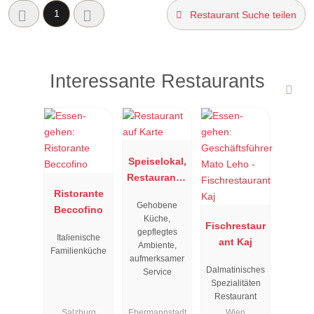
1
Restaurant Suche teilen
Interessante Restaurants
Speiselokal,
Restaurant "
Ristorante
Resengoerg
Gehobene
Beccofino
"
Küche,
Fischrestaur
gepflegtes
Italienische
ant Kaj
Ambiente,
Familienküche
aufmerksamer
Dalmatinisches
Service
Spezialitäten
Restaurant
Salzburg
Ebermannstadt
Wien