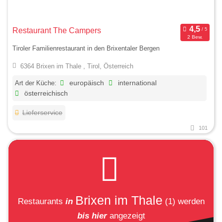
Restaurant The Campers
2 Bew.
Tiroler Familienrestaurant in den Brixentaler Bergen
6364 Brixen im Thale , Tirol, Österreich
Art der Küche:
europäisch
international
österreichisch
Lieferservice
101
Brixen im Thale
Restaurants
in
(1)
werden
bis hier
angezeigt