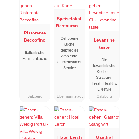
Speiselokal,
Restaurant "
Ristorante
Resengoerg
Gehobene
Beccofino
"
Levantine
Küche,
taste
gepflegtes
Italienische
Ambiente,
Familienküche
Die
aufmerksamer
levantinische
Service
Küche in
Salzburg.
Fresh. Healthy.
Lifestyle
Salzburg
Ebermannstadt
Salzburg
Hotel Lerch
Gasthof