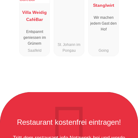
Stanglwirt
Villa Weidig
Wir machen
CaféBar
jedem Gast den
Hof
Entspannt
geniessen im
Grünem
St. Johann im
Saalfeld
Pongau
Going
Restaurant kostenfrei eintragen!
Tritt dem restaurant.info Netzwerk bei und werde