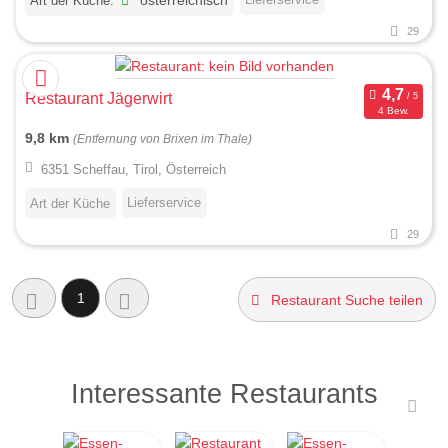
Art der Küche:
österreichisch
29
Restaurant Jägerwirt
4 Bew.
9,8 km
(Entfernung von Brixen im Thale)
6351 Scheffau, Tirol, Österreich
Lieferservice
Art der Küche
29
1
Restaurant Suche teilen
Interessante Restaurants