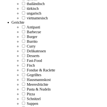
thailändisch
türkisch
ungarisch
vietnamesisch
Gerichte
Antipasti
Barbecue
Burger
Burrito
Curry
Delikatessen
Desserts
Fast-Food
Fisch
Fondue & Raclette
Gegrilltes
Hausmannskost
Meeresfrüchte
Pasta & Nudeln
Pizza
Schnitzel
Suppen