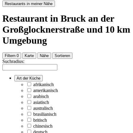
Restaurants in meiner Nähe
Restaurant
in Bruck an der
Großglocknerstraße
und
10
km
Umgebung
Filtern
0
Karte
Nähe
Sortieren
Suchradius:
Art der Küche
afrikanisch
amerikanisch
arabisch
asiatisch
australisch
brasilianisch
britisch
chinesisch
deutsch