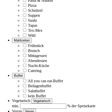
Pasta & Nudeln
Pizza
Schnitzel
Suppen
Sushi
Tapas
Tex-Mex
Wild
Mahlzeiten
Frühstück
Brunch
Mittagessen
Abendessen
Nacht-Küche
Catering
Buffet
All you can eat-Buffet
Beilagenbuffet
Salatbuffet
kein Buffet
Vegetarisch
Vegetarisch
min.
% der Speisekarte
Vegan
Vegan