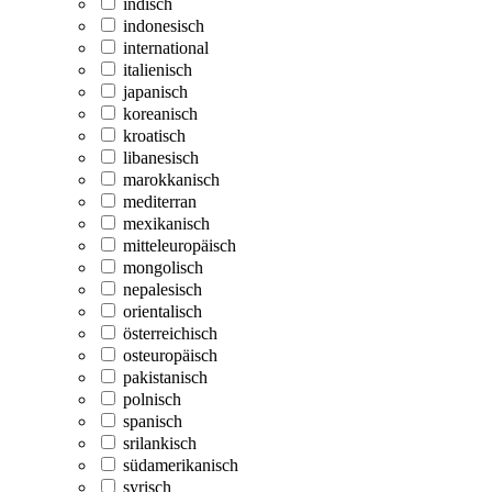
indisch
indonesisch
international
italienisch
japanisch
koreanisch
kroatisch
libanesisch
marokkanisch
mediterran
mexikanisch
mitteleuropäisch
mongolisch
nepalesisch
orientalisch
österreichisch
osteuropäisch
pakistanisch
polnisch
spanisch
srilankisch
südamerikanisch
syrisch