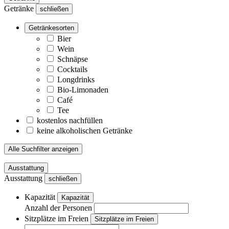
Getränke
schließen
Getränkesorten
Bier
Wein
Schnäpse
Cocktails
Longdrinks
Bio-Limonaden
Café
Tee
kostenlos nachfüllen
keine alkoholischen Getränke
Alle Suchfilter anzeigen
Ausstattung
Ausstattung
schließen
Kapazität
Kapazität
Anzahl der Personen
Sitzplätze im Freien
Sitzplätze im Freien