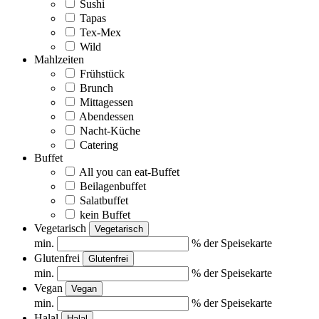
Sushi
Tapas
Tex-Mex
Wild
Mahlzeiten
Frühstück
Brunch
Mittagessen
Abendessen
Nacht-Küche
Catering
Buffet
All you can eat-Buffet
Beilagenbuffet
Salatbuffet
kein Buffet
Vegetarisch
Vegetarisch
min.
% der Speisekarte
Glutenfrei
Glutenfrei
min.
% der Speisekarte
Vegan
Vegan
min.
% der Speisekarte
Halal
Halal