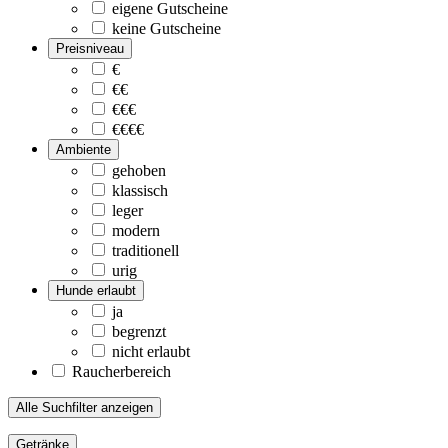
eigene Gutscheine
keine Gutscheine
Preisniveau
€
€€
€€€
€€€€
Ambiente
gehoben
klassisch
leger
modern
traditionell
urig
Hunde erlaubt
ja
begrenzt
nicht erlaubt
Raucherbereich
Alle Suchfilter anzeigen
Getränke