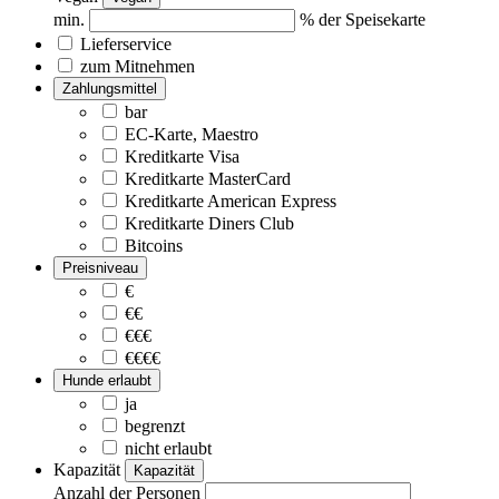
min.
% der Speisekarte
Lieferservice
zum Mitnehmen
Zahlungsmittel
bar
EC-Karte, Maestro
Kreditkarte Visa
Kreditkarte MasterCard
Kreditkarte American Express
Kreditkarte Diners Club
Bitcoins
Preisniveau
€
€€
€€€
€€€€
Hunde erlaubt
ja
begrenzt
nicht erlaubt
Kapazität
Kapazität
Anzahl der Personen