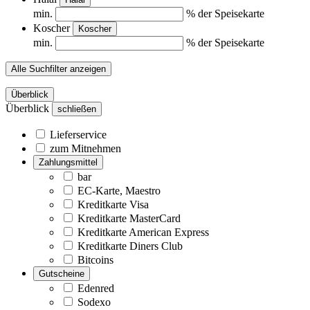
min.
% der Speisekarte
Koscher
Koscher
min.
% der Speisekarte
Alle Suchfilter anzeigen
Überblick
Überblick
schließen
Lieferservice
zum Mitnehmen
Zahlungsmittel
bar
EC-Karte, Maestro
Kreditkarte Visa
Kreditkarte MasterCard
Kreditkarte American Express
Kreditkarte Diners Club
Bitcoins
Gutscheine
Edenred
Sodexo