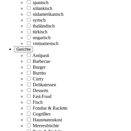
spanisch
srilankisch
südamerikanisch
syrisch
thailändisch
türkisch
ungarisch
vietnamesisch
Gerichte
Antipasti
Barbecue
Burger
Burrito
Curry
Delikatessen
Desserts
Fast-Food
Fisch
Fondue & Raclette
Gegrilltes
Hausmannskost
Meeresfrüchte