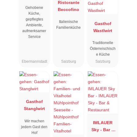
Resengoerg
Ristorante
Gehobene
"
Beccofino
Küche,
gepflegtes
Italienische
Gasthof
Ambiente,
Familienküche
Wastlwirt
aufmerksamer
Service
Traditionelle
Österreischisch
e Küche
Ebermannstadt
Salzburg
Salzburg
Gasthof
Stanglwirt
Wir machen
IMLAUER
jedem Gast den
Sky - Bar &
Hof
Restaurant