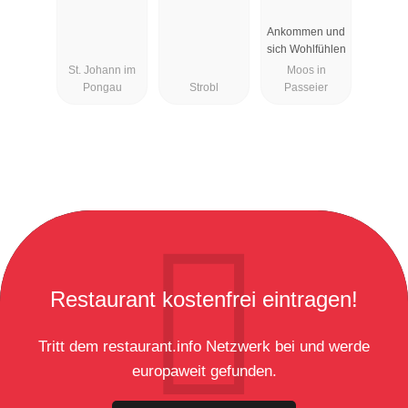
Rosmarie
Ankommen und
sich Wohlfühlen
St. Johann im
Moos in
Pongau
Strobl
Passeier
Restaurant kostenfrei eintragen!
Tritt dem restaurant.info Netzwerk bei und werde
europaweit gefunden.