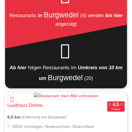
Burgwedel
Restaurants
in
(4)
werden
bis hier
angezeigt
Ab hier
folgen
Restaurants
im
Umkreis von 10 km
Burgwedel
um
(20)
Gasthaus Dehne
5 Bew.
6,6 km
(Entfernung von Burgwedel)
30916 Isernhagen, Niedersachsen, Deutschland