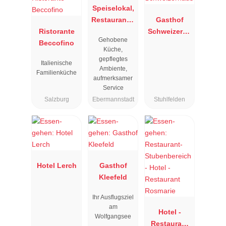
Speiselokal,
Restaurant "
Gasthof
Ristorante
Resengoerg
Schweizerha
Gehobene
Beccofino
"
us
Küche,
gepflegtes
Italienische
Ambiente,
Familienküche
aufmerksamer
Service
Salzburg
Ebermannstadt
Stuhlfelden
Hotel Lerch
Gasthof
Kleefeld
Ihr Ausflugsziel
am
Hotel -
Wolfgangsee
Restaurant