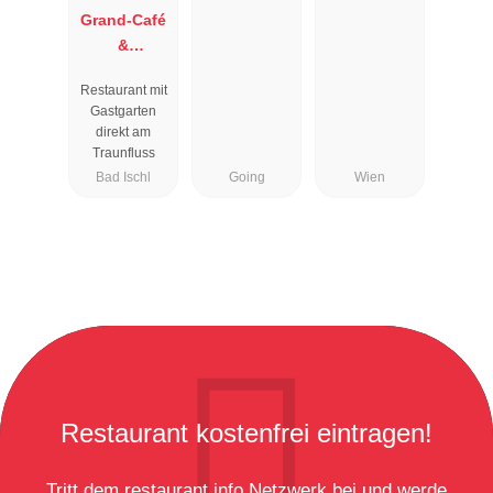
Grand-Café
&
Restaurant
Restaurant mit
Zauner
Gastgarten
Esplanade
direkt am
Traunfluss
Bad Ischl
Going
Wien
Restaurant kostenfrei eintragen!
Tritt dem restaurant.info Netzwerk bei und werde