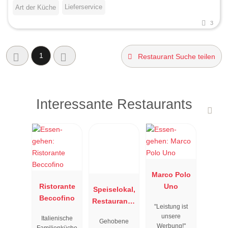
Lieferservice
Art der Küche
3
1
Restaurant Suche teilen
Interessante Restaurants
Marco Polo
Ristorante
Uno
Speiselokal,
Beccofino
Restaurant "
"Leistung ist
Resengoerg
unsere
Italienische
Gehobene
"
Werbung!"