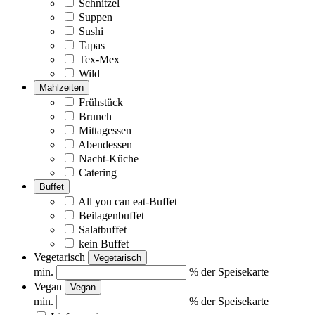
Schnitzel
Suppen
Sushi
Tapas
Tex-Mex
Wild
Mahlzeiten
Frühstück
Brunch
Mittagessen
Abendessen
Nacht-Küche
Catering
Buffet
All you can eat-Buffet
Beilagenbuffet
Salatbuffet
kein Buffet
Vegetarisch
Vegetarisch
min.
% der Speisekarte
Vegan
Vegan
min.
% der Speisekarte