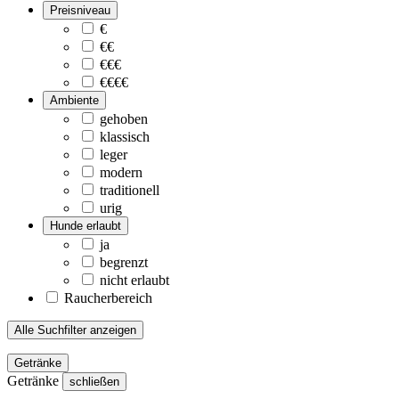
Preisniveau
€
€€
€€€
€€€€
Ambiente
gehoben
klassisch
leger
modern
traditionell
urig
Hunde erlaubt
ja
begrenzt
nicht erlaubt
Raucherbereich
Alle Suchfilter anzeigen
Getränke
Getränke
schließen