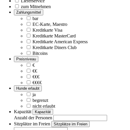
Lieferservice
zum Mitnehmen
Zahlungsmittel
bar
EC-Karte, Maestro
Kreditkarte Visa
Kreditkarte MasterCard
Kreditkarte American Express
Kreditkarte Diners Club
Bitcoins
Preisniveau
€
€€
€€€
€€€€
Hunde erlaubt
ja
begrenzt
nicht erlaubt
Kapazität
Kapazität
Anzahl der Personen
Sitzplätze im Freien
Sitzplätze im Freien