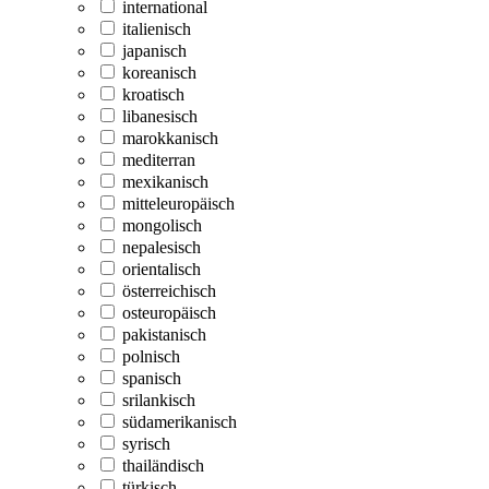
international
italienisch
japanisch
koreanisch
kroatisch
libanesisch
marokkanisch
mediterran
mexikanisch
mitteleuropäisch
mongolisch
nepalesisch
orientalisch
österreichisch
osteuropäisch
pakistanisch
polnisch
spanisch
srilankisch
südamerikanisch
syrisch
thailändisch
türkisch