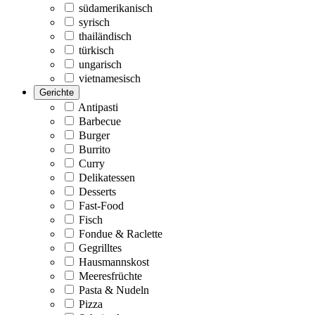
südamerikanisch
syrisch
thailändisch
türkisch
ungarisch
vietnamesisch
Gerichte
Antipasti
Barbecue
Burger
Burrito
Curry
Delikatessen
Desserts
Fast-Food
Fisch
Fondue & Raclette
Gegrilltes
Hausmannskost
Meeresfrüchte
Pasta & Nudeln
Pizza