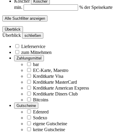
Koscher
Koscher
min.
% der Speisekarte
Alle Suchfilter anzeigen
Überblick
Überblick
schließen
Lieferservice
zum Mitnehmen
Zahlungsmittel
bar
EC-Karte, Maestro
Kreditkarte Visa
Kreditkarte MasterCard
Kreditkarte American Express
Kreditkarte Diners Club
Bitcoins
Gutscheine
Edenred
Sodexo
eigene Gutscheine
keine Gutscheine