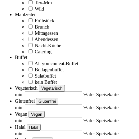
Tex-Mex
Wild
Mahlzeiten
Frühstück
Brunch
Mittagessen
Abendessen
Nacht-Küche
Catering
Buffet
All you can eat-Buffet
Beilagenbuffet
Salatbuffet
kein Buffet
Vegetarisch
Vegetarisch
min.
% der Speisekarte
Glutenfrei
Glutenfrei
min.
% der Speisekarte
Vegan
Vegan
min.
% der Speisekarte
Halal
Halal
min.
% der Speisekarte