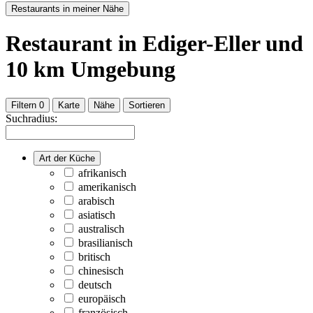
Restaurants in meiner Nähe
Restaurant
in Ediger-Eller
und
10
km Umgebung
Filtern
0
Karte
Nähe
Sortieren
Suchradius:
Art der Küche
afrikanisch
amerikanisch
arabisch
asiatisch
australisch
brasilianisch
britisch
chinesisch
deutsch
europäisch
französisch