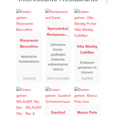
Speiselokal,
Restaurant "
Ristorante
Resengoerg
Gehobene
Beccofino
"
Villa Weidig
Küche,
CaféBar
gepflegtes
Italienische
Ambiente,
Familienküche
Entspannt
aufmerksamer
geniessen im
Service
Grünem
Salzburg
Ebermannstadt
Saalfeld
Gasthof
Marco Polo