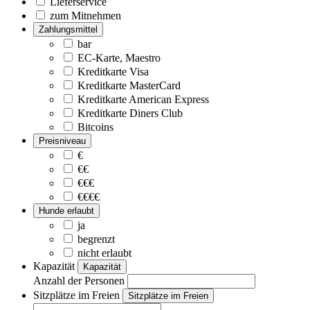
Lieferservice
zum Mitnehmen
Zahlungsmittel
bar
EC-Karte, Maestro
Kreditkarte Visa
Kreditkarte MasterCard
Kreditkarte American Express
Kreditkarte Diners Club
Bitcoins
Preisniveau
€
€€
€€€
€€€€
Hunde erlaubt
ja
begrenzt
nicht erlaubt
Kapazität
Kapazität
Anzahl der Personen
Sitzplätze im Freien
Sitzplätze im Freien