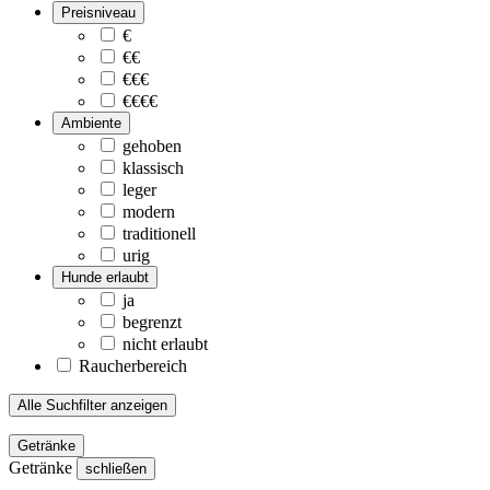
Preisniveau
€
€€
€€€
€€€€
Ambiente
gehoben
klassisch
leger
modern
traditionell
urig
Hunde erlaubt
ja
begrenzt
nicht erlaubt
Raucherbereich
Alle Suchfilter anzeigen
Getränke
Getränke
schließen