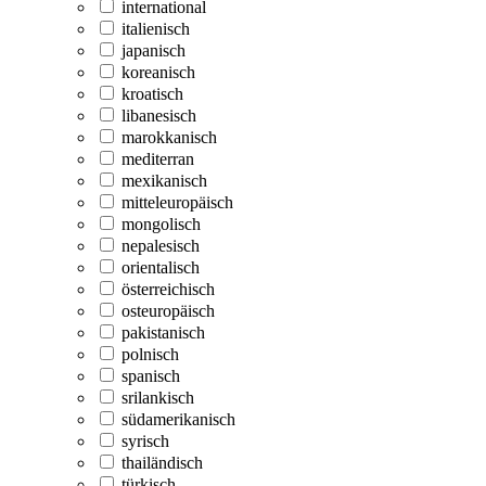
international
italienisch
japanisch
koreanisch
kroatisch
libanesisch
marokkanisch
mediterran
mexikanisch
mitteleuropäisch
mongolisch
nepalesisch
orientalisch
österreichisch
osteuropäisch
pakistanisch
polnisch
spanisch
srilankisch
südamerikanisch
syrisch
thailändisch
türkisch