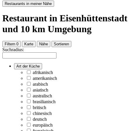
Restaurants in meiner Nähe
Restaurant
in Eisenhüttenstadt
und
10
km Umgebung
Filtern
0
Karte
Nähe
Sortieren
Suchradius:
Art der Küche
afrikanisch
amerikanisch
arabisch
asiatisch
australisch
brasilianisch
britisch
chinesisch
deutsch
europäisch
französisch