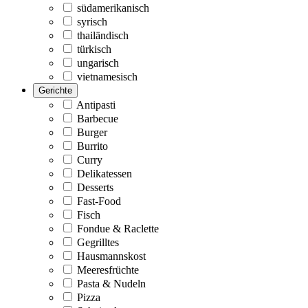
südamerikanisch
syrisch
thailändisch
türkisch
ungarisch
vietnamesisch
Gerichte
Antipasti
Barbecue
Burger
Burrito
Curry
Delikatessen
Desserts
Fast-Food
Fisch
Fondue & Raclette
Gegrilltes
Hausmannskost
Meeresfrüchte
Pasta & Nudeln
Pizza