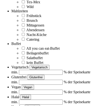
Tex-Mex
Wild
Mahlzeiten
Frühstück
Brunch
Mittagessen
Abendessen
Nacht-Küche
Catering
Buffet
All you can eat-Buffet
Beilagenbuffet
Salatbuffet
kein Buffet
Vegetarisch
Vegetarisch
min.
% der Speisekarte
Glutenfrei
Glutenfrei
min.
% der Speisekarte
Vegan
Vegan
min.
% der Speisekarte
Halal
Halal
min.
% der Speisekarte