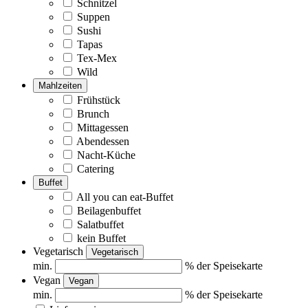
Schnitzel
Suppen
Sushi
Tapas
Tex-Mex
Wild
Mahlzeiten
Frühstück
Brunch
Mittagessen
Abendessen
Nacht-Küche
Catering
Buffet
All you can eat-Buffet
Beilagenbuffet
Salatbuffet
kein Buffet
Vegetarisch
Vegetarisch
min.
% der Speisekarte
Vegan
Vegan
min.
% der Speisekarte