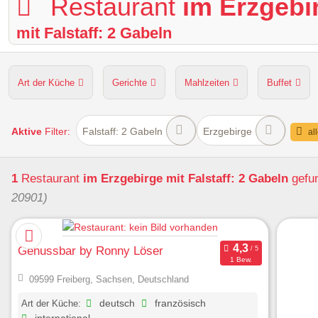
Restaurant
im Erzgebi
mit Falstaff: 2 Gabeln
Art der Küche
Gerichte
Mahlzeiten
Buffet
Hunde erlaubt
Kapazität
Sitzplätze im Freien
Aktive
Filter:
Falstaff: 2 Gabeln
Erzgebirge
al
1
Restaurant
im Erzgebirge
mit Falstaff: 2 Gabeln
gefu
20901)
Genussbar by Ronny Löser
1 Bew.
09599 Freiberg, Sachsen, Deutschland
Art der Küche:
deutsch
französisch