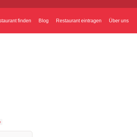
taurant finden
Blog
Restaurant eintragen
Über uns
e