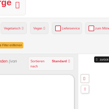
rge
Vegetarisch
Vegan
Lieferservice
zum Mit
grüner Gastgarten
Parkplätze verfügbar
le Filter entfernen
zurück
nden
(von
Sortieren
Standard
nach