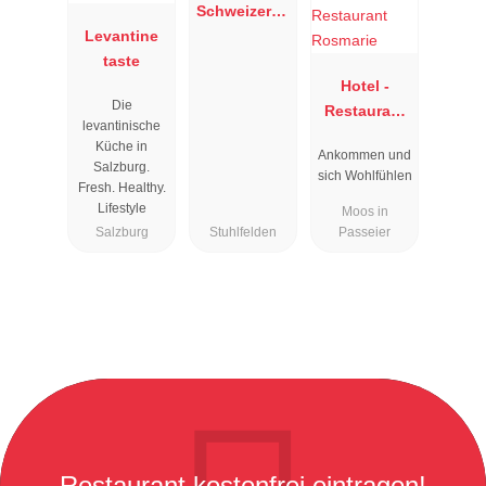
Schweizerha
Levantine
us
taste
Hotel -
Die
Restaurant
levantinische
Rosmarie
Küche in
Ankommen und
Salzburg.
sich Wohlfühlen
Fresh. Healthy.
Lifestyle
Moos in
Salzburg
Stuhlfelden
Passeier
Restaurant kostenfrei eintragen!