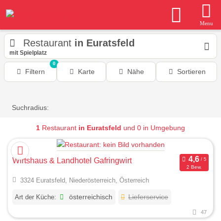
Menu
Restaurant
in Euratsfeld
mit Spielplatz
0
Filtern
Karte
Nähe
Sortieren
Suchradius:
1
Restaurant
in Euratsfeld
und 0 in Umgebung
Wirtshaus & Landhotel Gafringwirt
2 Bew.
3324 Euratsfeld, Niederösterreich, Österreich
Art der Küche:
österreichisch
Lieferservice
47