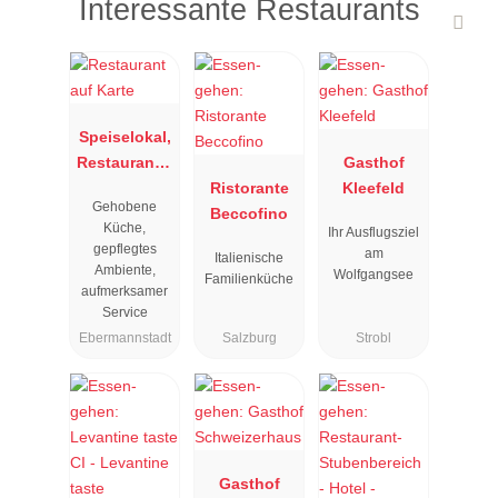
Interessante Restaurants
Speiselokal,
Restaurant "
Gasthof
Resengoerg
Ristorante
Kleefeld
Gehobene
"
Beccofino
Küche,
Ihr Ausflugsziel
gepflegtes
am
Italienische
Ambiente,
Wolfgangsee
Familienküche
aufmerksamer
Service
Ebermannstadt
Salzburg
Strobl
Gasthof